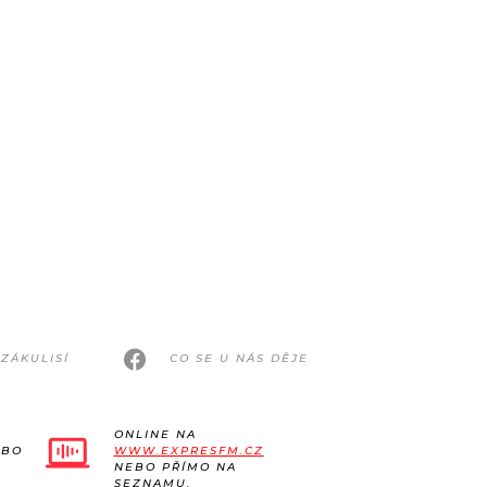
ZÁKULISÍ
CO SE U NÁS DĚJE
ONLINE NA
EBO
WWW.EXPRESFM.CZ
NEBO PŘÍMO NA
SEZNAMU.