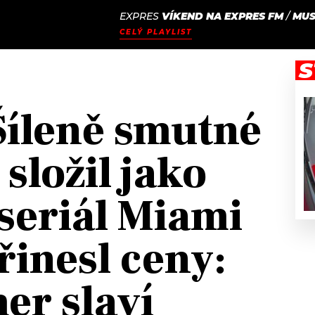
EXPRES
VÍKEND NA EXPRES FM
/
MUS
JAK
ODCASTY
SEZNAM.CZ
CELÝ PLAYLIST
NALADIT
S
íleně smutné
složil jako
 seriál Miami
řinesl ceny:
r slaví