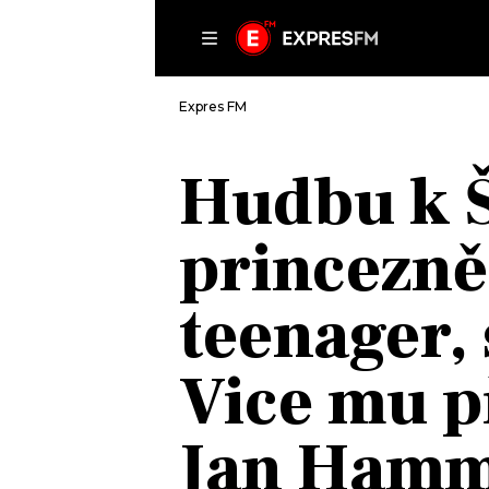
ČLÁNKY
P
Expres FM
Hudbu k Š
DOMŮ
princezně 
ČLÁNKY
AKTUÁLNĚ
VIP
teenager,
HUDBA
TRENDY
ROZHOVORY
KULTURA
Vice mu p
#NEBUDUDOMA
MIX
KALENDÁŘ
OSTATNÍ
Jan Hamme
KVÍZY
PODCASTY