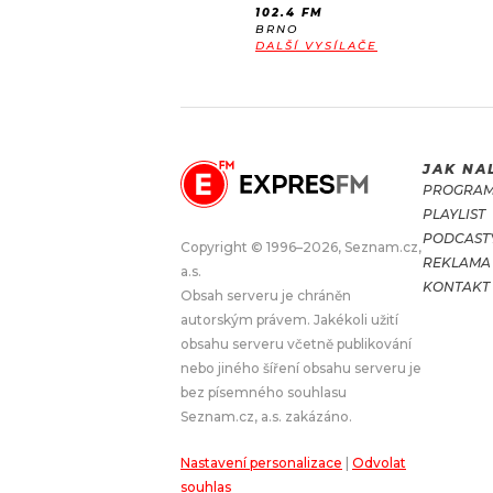
102.4 FM
BRNO
DALŠÍ VYSÍLAČE
JAK NA
PROGRA
PLAYLIST
PODCAST
Copyright © 1996–2026, Seznam.cz,
REKLAMA
a.s.
KONTAKT
Obsah serveru je chráněn
autorským právem. Jakékoli užití
obsahu serveru včetně publikování
nebo jiného šíření obsahu serveru je
bez písemného souhlasu
Seznam.cz, a.s. zakázáno.
Nastavení personalizace
|
Odvolat
souhlas