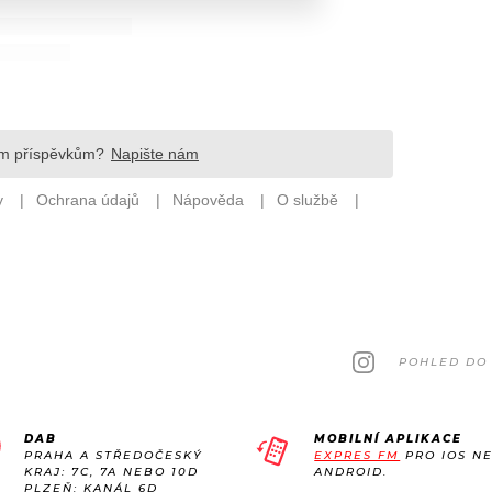
POHLED DO 
DAB
MOBILNÍ APLIKACE
PRAHA A STŘEDOČESKÝ
EXPRES FM
PRO IOS N
KRAJ: 7C, 7A NEBO 10D
ANDROID.
PLZEŇ: KANÁL 6D