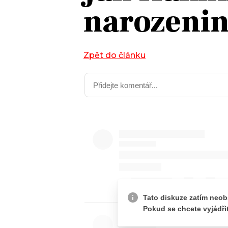
narozeni
JAK NALADIT
RÁDIO
Zpět do článku
APLIKACE
PLAYLIST
PROGRAM
JAK NALADI
SOUTĚŽE