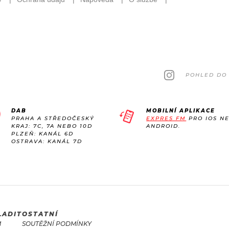
POHLED DO 
DAB
MOBILNÍ APLIKACE
PRAHA A STŘEDOČESKÝ
EXPRES FM
PRO IOS N
KRAJ: 7C, 7A NEBO 10D
ANDROID.
PLZEŇ: KANÁL 6D
OSTRAVA: KANÁL 7D
LADIT
OSTATNÍ
M
SOUTĚŽNÍ PODMÍNKY