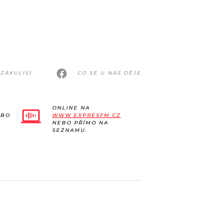
ZÁKULISÍ
CO SE U NÁS DĚJE
ONLINE NA
EBO
WWW.EXPRESFM.CZ
NEBO PŘÍMO NA
SEZNAMU.