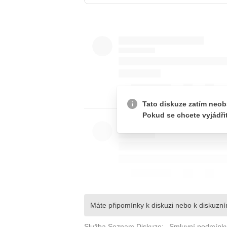
JAK NALADIT
RÁDIO
APLIKACE
PLAYLIST
PROGRAM
JAK NALADI
SOUTĚŽE