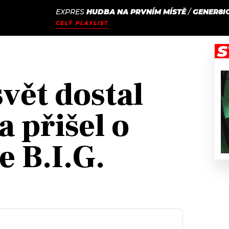
EXPRES
HUDBA NA PRVNÍM MÍSTĚ
/
GENER8I
JAK
ODCASTY
SEZNAM.CZ
CELÝ PLAYLIST
NALADIT
S
vět dostal
 přišel o
e B.I.G.