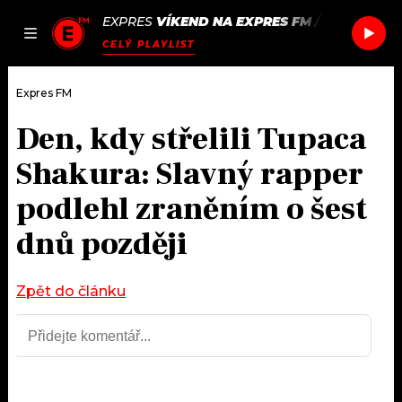
EXPRES
VÍKEND NA EXPRES FM
/
SAMMY VIRJ
JAK
ČLÁNKY
PODCASTY
SEZNAM.CZ
CELÝ PLAYLIST
NALADIT
Expres FM
Den, kdy střelili Tupaca
DOMŮ
Shakura: Slavný rapper
ČLÁNKY
podlehl zraněním o šest
dnů později
AKTUÁLNĚ
PODCASTY
HUDBA
JAK NALADIT
Zpět do článku
ROZHOVORY
RÁDIO
#NEBUDUDOMA
APLIKACE
SOUTĚŽE