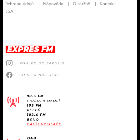
EXPRES FM
POHLED DO ZÁKULISÍ
CO SE U NÁS DĚJE
90.3 FM
PRAHA A OKOLÍ
103 FM
PLZEŇ
102.4 FM
BRNO
DALŠÍ VYSÍLAČE
DAB