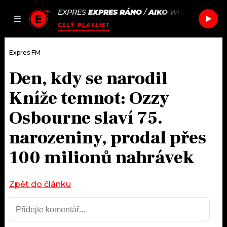
EXPRES
EXPRES RÁNO
/
AIKO
WHY NOT BBY
JAK
ČLÁNKY
PODCASTY
SEZNAM.CZ
CELÝ PLAYLIST
NALADIT
Expres FM
Den, kdy se narodil
DOMŮ
Kníže temnot: Ozzy
ČLÁNKY
Osbourne slaví 75.
narozeniny, prodal přes
AKTUÁLNĚ
PODCASTY
100 milionů nahrávek
HUDBA
JAK NALADIT
ROZHOVORY
Zpět do článku
RÁDIO
#NEBUDUDOMA
APLIKACE
SOUTĚŽE