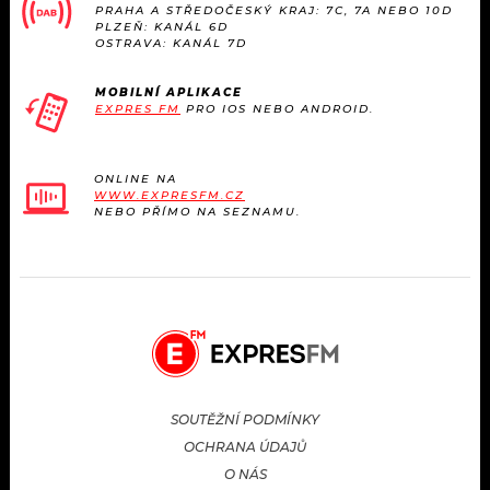
PRAHA A STŘEDOČESKÝ KRAJ: 7C, 7A NEBO 10D
PLZEŇ: KANÁL 6D
OSTRAVA: KANÁL 7D
MOBILNÍ APLIKACE
EXPRES FM
PRO IOS NEBO ANDROID.
ONLINE NA
WWW.EXPRESFM.CZ
NEBO PŘÍMO NA SEZNAMU.
SOUTĚŽNÍ PODMÍNKY
OCHRANA ÚDAJŮ
O NÁS