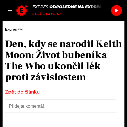
EXPRES
ODPOLEDNE NA EXPRES FM
/
SNOW 
JAK
ČLÁNKY
PODCASTY
SEZNAM.CZ
CELÝ PLAYLIST
NALADIT
Expres FM
Den, kdy se narodil Keith
DOMŮ
Moon: Život bubeníka
ČLÁNKY
The Who ukončil lék
proti závislostem
AKTUÁLNĚ
PODCASTY
HUDBA
JAK NALADIT
Zpět do článku
ROZHOVORY
RÁDIO
#NEBUDUDOMA
APLIKACE
SOUTĚŽE