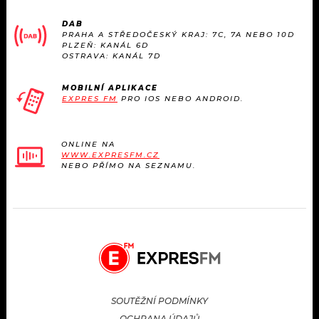
DAB
PRAHA A STŘEDOČESKÝ KRAJ: 7C, 7A NEBO 10D
PLZEŇ: KANÁL 6D
OSTRAVA: KANÁL 7D
MOBILNÍ APLIKACE
EXPRES FM
PRO IOS NEBO ANDROID.
ONLINE NA
WWW.EXPRESFM.CZ
NEBO PŘÍMO NA SEZNAMU.
SOUTĚŽNÍ PODMÍNKY
OCHRANA ÚDAJŮ