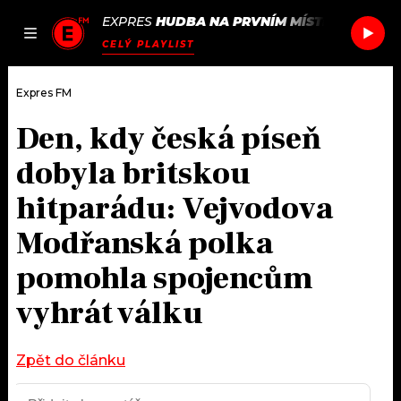
EXPRES
HUDBA NA PRVNÍM MÍSTĚ
/
JAMES 
JAK
ČLÁNKY
PODCASTY
SEZNAM.CZ
CELÝ PLAYLIST
NALADIT
Expres FM
Den, kdy česká píseň
DOMŮ
dobyla britskou
ČLÁNKY
hitparádu: Vejvodova
Modřanská polka
AKTUÁLNĚ
PODCASTY
pomohla spojencům
HUDBA
JAK NALADIT
vyhrát válku
ROZHOVORY
RÁDIO
Zpět do článku
#NEBUDUDOMA
APLIKACE
SOUTĚŽE