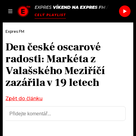
EXPRES
VÍKEND NA EXPRES FM
/
PHOEBE BR
JAK
ČLÁNKY
PODCASTY
SEZNAM.CZ
CELÝ PLAYLIST
NALADIT
Expres FM
Den české oscarové
DOMŮ
radosti: Markéta z
ČLÁNKY
Valašského Meziříčí
zazářila v 19 letech
AKTUÁLNĚ
PODCASTY
HUDBA
JAK NALADIT
Zpět do článku
ROZHOVORY
RÁDIO
#NEBUDUDOMA
APLIKACE
SOUTĚŽE