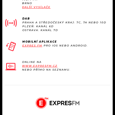
BRNO
DALŠÍ VYSÍLAČE
DAB
PRAHA A STŘEDOČESKÝ KRAJ: 7C, 7A NEBO 10D
PLZEŇ: KANÁL 6D
OSTRAVA: KANÁL 7D
MOBILNÍ APLIKACE
EXPRES FM
PRO IOS NEBO ANDROID.
ONLINE NA
WWW.EXPRESFM.CZ
NEBO PŘÍMO NA SEZNAMU.