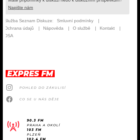
EXPRES FM
POHLED DO ZÁKULISÍ
CO SE U NÁS DĚJE
90.3 FM
PRAHA A OKOLÍ
103 FM
PLZEŇ
102.4 FM