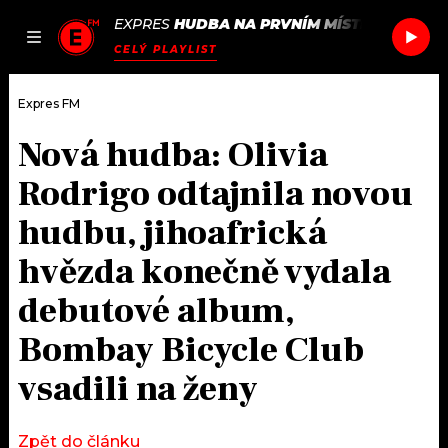
EXPRES
HUDBA NA PRVNÍM MÍSTĚ
/
ROADS
JAK
ČLÁNKY
PODCASTY
SEZNAM.CZ
CELÝ PLAYLIST
NALADIT
Expres FM
Nová hudba: Olivia
DOMŮ
Rodrigo odtajnila novou
ČLÁNKY
hudbu, jihoafrická
hvězda konečně vydala
AKTUÁLNĚ
PODCASTY
debutové album,
HUDBA
JAK NALADIT
Bombay Bicycle Club
ROZHOVORY
RÁDIO
vsadili na ženy
#NEBUDUDOMA
APLIKACE
SOUTĚŽE
Zpět do článku