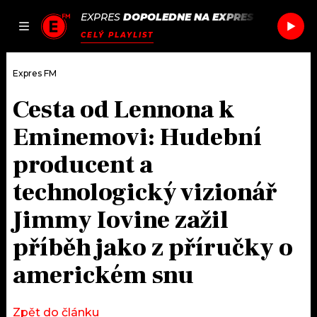
EXPRES
DOPOLEDNE NA EXPRES FM
/
GORGO
JAK
ČLÁNKY
PODCASTY
SEZNAM.CZ
CELÝ PLAYLIST
NALADIT
Expres FM
Cesta od Lennona k
DOMŮ
Eminemovi: Hudební
ČLÁNKY
producent a
technologický vizionář
AKTUÁLNĚ
PODCASTY
Jimmy Iovine zažil
HUDBA
JAK NALADIT
příběh jako z příručky o
ROZHOVORY
RÁDIO
americkém snu
#NEBUDUDOMA
APLIKACE
SOUTĚŽE
Zpět do článku