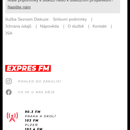
EXPRES FM
POHLED DO ZÁKULISÍ
CO SE U NÁS DĚJE
90.3 FM
PRAHA A OKOLÍ
103 FM
PLZEŇ
102.4 FM