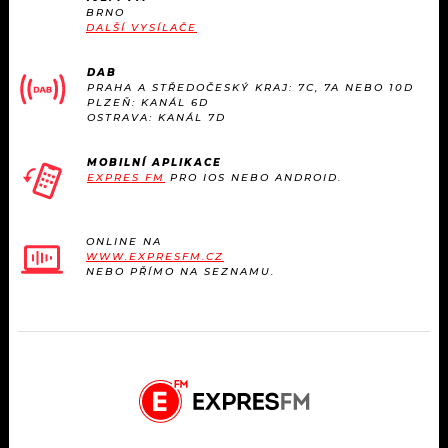
BRNO
DALŠÍ VYSÍLAČE
DAB
PRAHA A STŘEDOČESKÝ KRAJ: 7C, 7A NEBO 10D
PLZEŇ: KANÁL 6D
OSTRAVA: KANÁL 7D
MOBILNÍ APLIKACE
EXPRES FM
PRO IOS NEBO ANDROID.
ONLINE NA
WWW.EXPRESFM.CZ
NEBO PŘÍMO NA SEZNAMU.