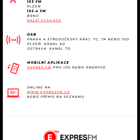
103 FM
PLZEŇ
102.4 FM
BRNO
DALŠÍ VYSÍLAČE
DAB
PRAHA A STŘEDOČESKÝ KRAJ: 7C, 7A NEBO 10D
PLZEŇ: KANÁL 6D
OSTRAVA: KANÁL 7D
MOBILNÍ APLIKACE
EXPRES FM
PRO IOS NEBO ANDROID.
ONLINE NA
WWW.EXPRESFM.CZ
NEBO PŘÍMO NA SEZNAMU.