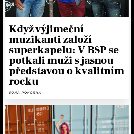
KALENDÁŘ
PROGRAM
KVÍZY
PLAYLIST
Když výjimeční
VIP
JAK NALADIT
muzikanti založí
superkapelu: V BSP se
TRENDY
potkali muži s jasnou
KULTURA
představou o kvalitním
MIX
rocku
OSTATNÍ
SOŇA POKORNÁ