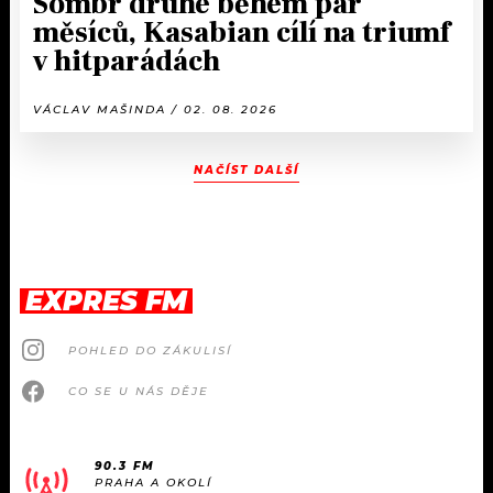
Sombr druhé během pár
měsíců, Kasabian cílí na triumf
v hitparádách
VÁCLAV MAŠINDA / 02. 08. 2026
NAČÍST DALŠÍ
EXPRES FM
POHLED DO ZÁKULISÍ
CO SE U NÁS DĚJE
90.3 FM
PRAHA A OKOLÍ