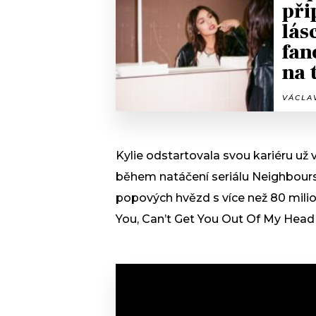
při
lás
fan
na 
VÁCLAV
Kylie odstartovala svou kariéru už
během natáčení seriálu Neighbours.
popových hvězd s více než 80 milio
You, Can’t Get You Out Of My Hea