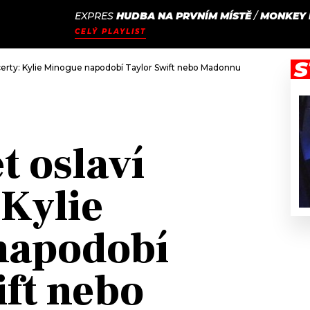
EXPRES
HUDBA NA PRVNÍM MÍSTĚ
/
MONKEY 
JAK
ODCASTY
SEZNAM.CZ
CELÝ PLAYLIST
NALADIT
S
ncerty: Kylie Minogue napodobí Taylor Swift nebo Madonnu
et oslaví
 Kylie
napodobí
ift nebo