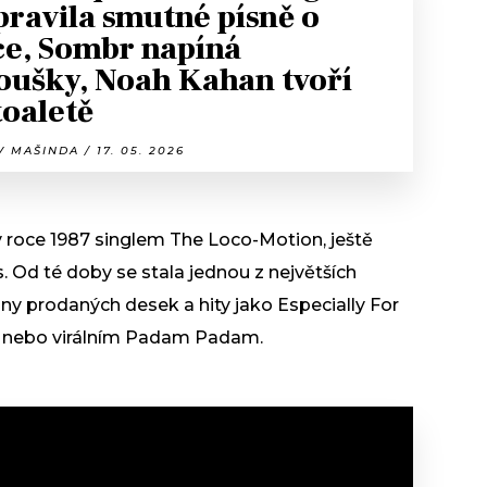
pravila smutné písně o
ce, Sombr napíná
oušky, Noah Kahan tvoří
toaletě
 MAŠINDA / 17. 05. 2026
 v roce 1987 singlem The Loco-Motion, ještě
 Od té doby se stala jednou z největších
ny prodaných desek a hity jako Especially For
d nebo virálním Padam Padam.