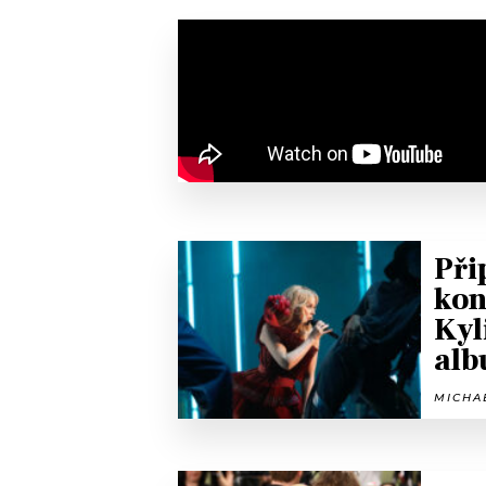
Při
kon
Kyl
al
MICHAE