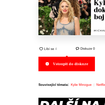
Kyl
dok
boj
MICHAE
Diskuze
0
Vstoupit do diskuze
Související témata:
Kylie Minogue
Netfli