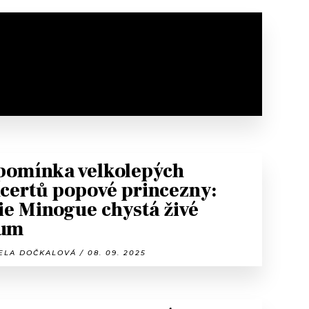
pomínka velkolepých
certů popové princezny:
ie Minogue chystá živé
bum
LA DOČKALOVÁ / 08. 09. 2025