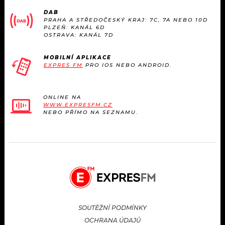
KALENDÁŘ
PROGRAM
DAB
PRAHA A STŘEDOČESKÝ KRAJ: 7C, 7A NEBO 10D
PLZEŇ: KANÁL 6D
KVÍZY
PLAYLIST
OSTRAVA: KANÁL 7D
VIP
JAK NALADIT
MOBILNÍ APLIKACE
EXPRES FM
PRO IOS NEBO ANDROID.
TRENDY
ONLINE NA
KULTURA
WWW.EXPRESFM.CZ
NEBO PŘÍMO NA SEZNAMU.
MIX
OSTATNÍ
SOUTĚŽNÍ PODMÍNKY
OCHRANA ÚDAJŮ