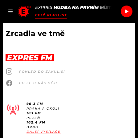
EXPRES
HUDBA NA PRVNÍM MÍSTĚ
/
OH LAN
JAK
ČLÁNKY
PODCASTY
SEZNAM.CZ
CELÝ PLAYLIST
NALADIT
Zrcadla ve tmě
DOMŮ
EXPRES FM
ČLÁNKY
POHLED DO ZÁKULISÍ
AKTUÁLNĚ
PODCASTY
CO SE U NÁS DĚJE
HUDBA
JAK NALADIT
90.3 FM
PRAHA A OKOLÍ
ROZHOVORY
RÁDIO
103 FM
PLZEŇ
102.4 FM
#NEBUDUDOMA
BRNO
APLIKACE
SOUTĚŽE
DALŠÍ VYSÍLAČE