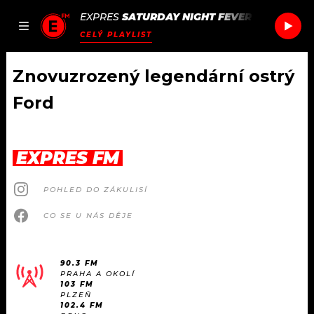
EXPRES
SATURDAY NIGHT FEVER
/
SATURDAY
JAK
ČLÁNKY
PODCASTY
SEZNAM.CZ
CELÝ PLAYLIST
NALADIT
Znovuzrozený legendární ostrý
Ford
DOMŮ
ČLÁNKY
EXPRES FM
AKTUÁLNĚ
PODCASTY
POHLED DO ZÁKULISÍ
CO SE U NÁS DĚJE
HUDBA
JAK NALADIT
ROZHOVORY
RÁDIO
90.3 FM
PRAHA A OKOLÍ
103 FM
#NEBUDUDOMA
APLIKACE
SOUTĚŽE
PLZEŇ
102.4 FM