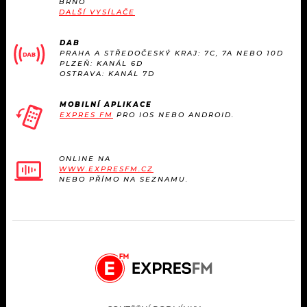
BRNO
KALENDÁŘ
PROGRAM
DALŠÍ VYSÍLAČE
KVÍZY
PLAYLIST
DAB
PRAHA A STŘEDOČESKÝ KRAJ: 7C, 7A NEBO 10D
PLZEŇ: KANÁL 6D
VIP
OSTRAVA: KANÁL 7D
JAK NALADIT
TRENDY
MOBILNÍ APLIKACE
EXPRES FM
PRO IOS NEBO ANDROID.
KULTURA
ONLINE NA
WWW.EXPRESFM.CZ
MIX
NEBO PŘÍMO NA SEZNAMU.
OSTATNÍ