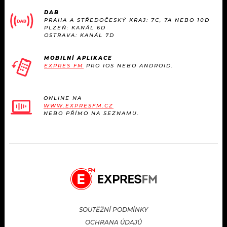
KALENDÁŘ
PROGRAM
DAB
PRAHA A STŘEDOČESKÝ KRAJ: 7C, 7A NEBO 10D
PLZEŇ: KANÁL 6D
KVÍZY
PLAYLIST
OSTRAVA: KANÁL 7D
VIP
JAK NALADIT
MOBILNÍ APLIKACE
EXPRES FM
PRO IOS NEBO ANDROID.
TRENDY
ONLINE NA
KULTURA
WWW.EXPRESFM.CZ
NEBO PŘÍMO NA SEZNAMU.
MIX
OSTATNÍ
SOUTĚŽNÍ PODMÍNKY
OCHRANA ÚDAJŮ