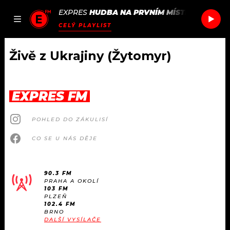
EXPRES
HUDBA NA PRVNÍM MÍSTĚ
/
DJ WICH
JAK
ČLÁNKY
PODCASTY
SEZNAM.CZ
CELÝ PLAYLIST
NALADIT
Živě z Ukrajiny (Žytomyr)
DOMŮ
EXPRES FM
ČLÁNKY
POHLED DO ZÁKULISÍ
AKTUÁLNĚ
PODCASTY
CO SE U NÁS DĚJE
HUDBA
JAK NALADIT
90.3 FM
PRAHA A OKOLÍ
ROZHOVORY
RÁDIO
103 FM
PLZEŇ
102.4 FM
#NEBUDUDOMA
BRNO
APLIKACE
SOUTĚŽE
DALŠÍ VYSÍLAČE