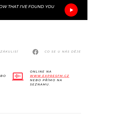
OW THAT I'VE FOUND YOU
ZÁKULISÍ
CO SE U NÁS DĚJE
ONLINE NA
EBO
WWW.EXPRESFM.CZ
NEBO PŘÍMO NA
SEZNAMU.