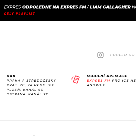
EXPRES
ODPOLEDNE NA EXPRES FM
/
LIAM GALLAGHER
N
JAK
ODCASTY
SEZNAM.CZ
CELÝ PLAYLIST
NALADIT
POHLED DO 
DAB
MOBILNÍ APLIKACE
PRAHA A STŘEDOČESKÝ
EXPRES FM
PRO IOS N
KRAJ: 7C, 7A NEBO 10D
ANDROID.
PLZEŇ: KANÁL 6D
OSTRAVA: KANÁL 7D