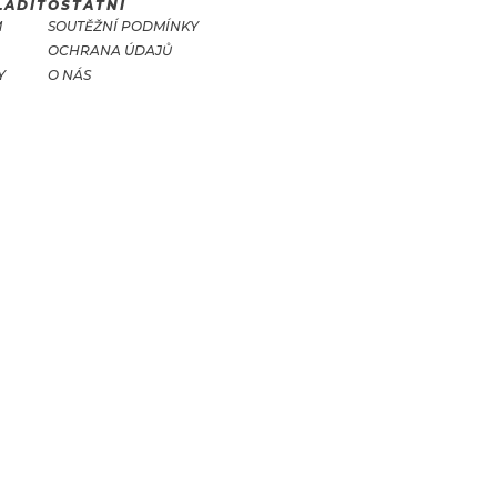
LADIT
OSTATNÍ
M
SOUTĚŽNÍ PODMÍNKY
OCHRANA ÚDAJŮ
Y
O NÁS
T