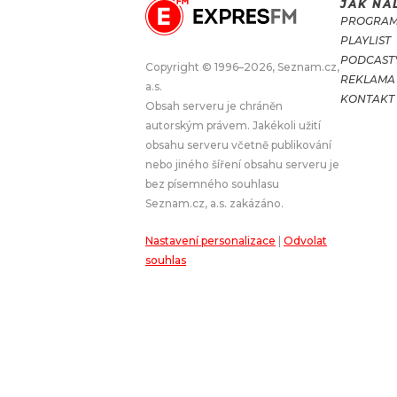
JAK NA
PROGRA
JAK NALADIT
PLAYLIST
PODCAST
Copyright © 1996–2026, Seznam.cz,
REKLAMA
RÁDIO
a.s.
KONTAKT
Obsah serveru je chráněn
APLIKACE
PLAYLIST
autorským právem. Jakékoli užití
PROGRAM
JAK NALADI
obsahu serveru včetně publikování
nebo jiného šíření obsahu serveru je
SOUTĚŽE
bez písemného souhlasu
Seznam.cz, a.s. zakázáno.
Nastavení personalizace
|
Odvolat
souhlas