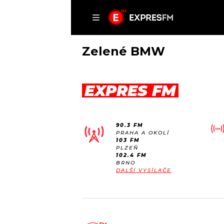
ČLÁNKY
P
Zelené BMW
EXPRES FM
DOMŮ
ČLÁNKY
90.3 FM
AKTUÁLNĚ
PRAHA A OKOLÍ
VIP
103 FM
HUDBA
PLZEŇ
TRENDY
102.4 FM
ROZHOVORY
KULTURA
BRNO
DALŠÍ VYSÍLAČE
#NEBUDUDOMA
MIX
KALENDÁŘ
OSTATNÍ
KVÍZY
PODCASTY