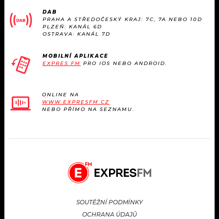
KALENDÁŘ
PROGRAM
DAB
PRAHA A STŘEDOČESKÝ KRAJ: 7C, 7A NEBO 10D
PLZEŇ: KANÁL 6D
KVÍZY
PLAYLIST
OSTRAVA: KANÁL 7D
VIP
JAK NALADIT
MOBILNÍ APLIKACE
EXPRES FM
PRO IOS NEBO ANDROID.
TRENDY
ONLINE NA
KULTURA
WWW.EXPRESFM.CZ
NEBO PŘÍMO NA SEZNAMU.
MIX
OSTATNÍ
SOUTĚŽNÍ PODMÍNKY
OCHRANA ÚDAJŮ