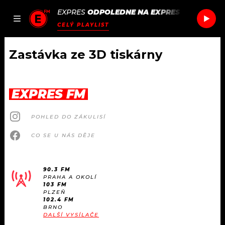
EXPRES
ODPOLEDNE NA EXPRES FM
/
LEAP
JAK
ČLÁNKY
PODCASTY
SEZNAM.CZ
CELÝ PLAYLIST
NALADIT
Zastávka ze 3D tiskárny
DOMŮ
EXPRES FM
ČLÁNKY
POHLED DO ZÁKULISÍ
AKTUÁLNĚ
PODCASTY
CO SE U NÁS DĚJE
HUDBA
JAK NALADIT
90.3 FM
PRAHA A OKOLÍ
ROZHOVORY
RÁDIO
103 FM
PLZEŇ
102.4 FM
#NEBUDUDOMA
BRNO
APLIKACE
SOUTĚŽE
DALŠÍ VYSÍLAČE