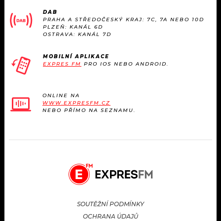
KALENDÁŘ
PROGRAM
DAB
PRAHA A STŘEDOČESKÝ KRAJ: 7C, 7A NEBO 10D
PLZEŇ: KANÁL 6D
KVÍZY
PLAYLIST
OSTRAVA: KANÁL 7D
VIP
JAK NALADIT
MOBILNÍ APLIKACE
EXPRES FM
PRO IOS NEBO ANDROID.
TRENDY
ONLINE NA
KULTURA
WWW.EXPRESFM.CZ
NEBO PŘÍMO NA SEZNAMU.
MIX
OSTATNÍ
SOUTĚŽNÍ PODMÍNKY
OCHRANA ÚDAJŮ