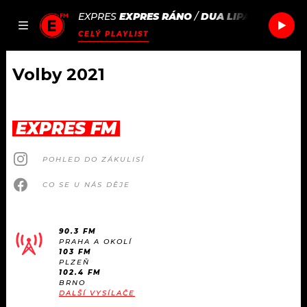
EXPRES
EXPRES RÁNO
/
DUA LIPA & DA BAB
JAK
ČLÁNKY
PODCASTY
SEZNAM.CZ
CELÝ PLAYLIST
NALADIT
Volby 2021
DOMŮ
EXPRES FM
ČLÁNKY
POHLED DO ZÁKULISÍ
AKTUÁLNĚ
PODCASTY
CO SE U NÁS DĚJE
HUDBA
JAK NALADIT
90.3 FM
PRAHA A OKOLÍ
ROZHOVORY
RÁDIO
103 FM
PLZEŇ
102.4 FM
#NEBUDUDOMA
BRNO
APLIKACE
SOUTĚŽE
DALŠÍ VYSÍLAČE