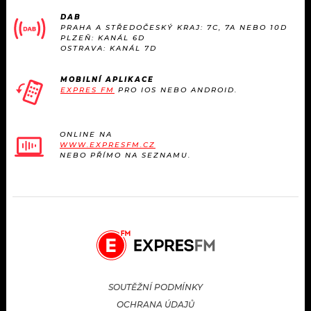
KALENDÁŘ
PROGRAM
DAB
PRAHA A STŘEDOČESKÝ KRAJ: 7C, 7A NEBO 10D
PLZEŇ: KANÁL 6D
KVÍZY
PLAYLIST
OSTRAVA: KANÁL 7D
VIP
JAK NALADIT
MOBILNÍ APLIKACE
EXPRES FM
PRO IOS NEBO ANDROID.
TRENDY
ONLINE NA
KULTURA
WWW.EXPRESFM.CZ
NEBO PŘÍMO NA SEZNAMU.
MIX
OSTATNÍ
SOUTĚŽNÍ PODMÍNKY
OCHRANA ÚDAJŮ