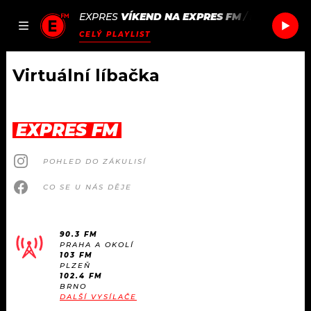
EXPRES
VÍKEND NA EXPRES FM
/
RIMIDI
BAR
JAK
ČLÁNKY
PODCASTY
SEZNAM.CZ
CELÝ PLAYLIST
NALADIT
Virtuální líbačka
DOMŮ
EXPRES FM
ČLÁNKY
POHLED DO ZÁKULISÍ
AKTUÁLNĚ
PODCASTY
CO SE U NÁS DĚJE
HUDBA
JAK NALADIT
90.3 FM
PRAHA A OKOLÍ
ROZHOVORY
RÁDIO
103 FM
PLZEŇ
102.4 FM
#NEBUDUDOMA
BRNO
APLIKACE
SOUTĚŽE
DALŠÍ VYSÍLAČE