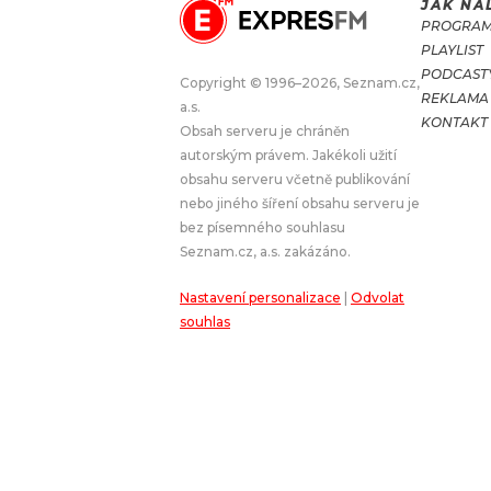
JAK NA
PROGRA
JAK NALADIT
PLAYLIST
PODCAST
Copyright © 1996–2026, Seznam.cz,
REKLAMA
RÁDIO
a.s.
KONTAKT
Obsah serveru je chráněn
APLIKACE
PLAYLIST
autorským právem. Jakékoli užití
PROGRAM
JAK NALADI
obsahu serveru včetně publikování
nebo jiného šíření obsahu serveru je
SOUTĚŽE
bez písemného souhlasu
Seznam.cz, a.s. zakázáno.
Nastavení personalizace
|
Odvolat
souhlas