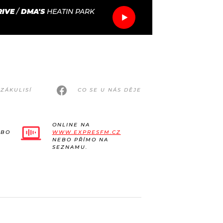
RIVE
/
DMA'S
HEATIN PARK
ZÁKULISÍ
CO SE U NÁS DĚJE
ONLINE NA
EBO
WWW.EXPRESFM.CZ
NEBO PŘÍMO NA
SEZNAMU.