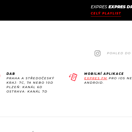
EXPRES
EXPRES D
JAK
ODCASTY
SEZNAM.CZ
CELÝ PLAYLIST
NALADIT
POHLED DO 
DAB
MOBILNÍ APLIKACE
PRAHA A STŘEDOČESKÝ
EXPRES FM
PRO IOS N
KRAJ: 7C, 7A NEBO 10D
ANDROID.
PLZEŇ: KANÁL 6D
OSTRAVA: KANÁL 7D