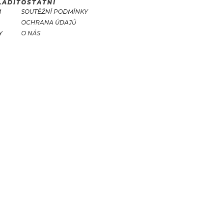
LADIT
OSTATNÍ
M
SOUTĚŽNÍ PODMÍNKY
OCHRANA ÚDAJŮ
Y
O NÁS
T