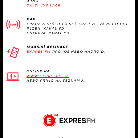
BRNO
KALENDÁŘ
PROGRAM
DALŠÍ VYSÍLAČE
KVÍZY
PLAYLIST
DAB
PRAHA A STŘEDOČESKÝ KRAJ: 7C, 7A NEBO 10D
PLZEŇ: KANÁL 6D
VIP
OSTRAVA: KANÁL 7D
JAK NALADIT
TRENDY
MOBILNÍ APLIKACE
EXPRES FM
PRO IOS NEBO ANDROID.
KULTURA
ONLINE NA
WWW.EXPRESFM.CZ
MIX
NEBO PŘÍMO NA SEZNAMU.
OSTATNÍ