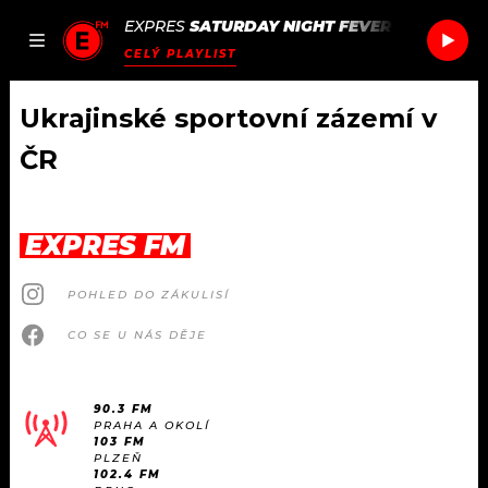
EXPRES
SATURDAY NIGHT FEVER
/
SATURDAY
JAK
ČLÁNKY
PODCASTY
SEZNAM.CZ
CELÝ PLAYLIST
NALADIT
Ukrajinské sportovní zázemí v
ČR
DOMŮ
ČLÁNKY
EXPRES FM
AKTUÁLNĚ
PODCASTY
POHLED DO ZÁKULISÍ
CO SE U NÁS DĚJE
HUDBA
JAK NALADIT
ROZHOVORY
RÁDIO
90.3 FM
PRAHA A OKOLÍ
103 FM
#NEBUDUDOMA
APLIKACE
SOUTĚŽE
PLZEŇ
102.4 FM