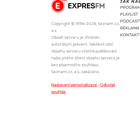
JAK NA
PROGRA
JAK NALADIT
PLAYLIST
PODCAST
Copyright © 1996–2026, Seznam.cz,
REKLAMA
RÁDIO
a.s.
KONTAKT
Obsah serveru je chráněn
APLIKACE
PLAYLIST
autorským právem. Jakékoli užití
PROGRAM
JAK NALADI
obsahu serveru včetně publikování
nebo jiného šíření obsahu serveru je
SOUTĚŽE
bez písemného souhlasu
Seznam.cz, a.s. zakázáno.
Nastavení personalizace
|
Odvolat
souhlas