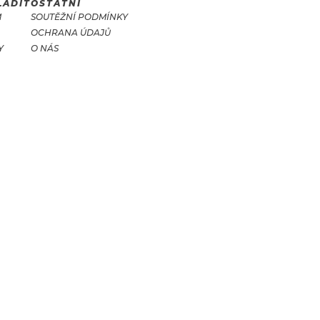
LADIT
OSTATNÍ
M
SOUTĚŽNÍ PODMÍNKY
OCHRANA ÚDAJŮ
Y
O NÁS
T