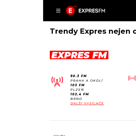
ČLÁNKY
P
Trendy Expres nejen o
EXPRES FM
DOMŮ
ČLÁNKY
90.3 FM
AKTUÁLNĚ
PRAHA A OKOLÍ
VIP
103 FM
HUDBA
PLZEŇ
TRENDY
102.4 FM
ROZHOVORY
KULTURA
BRNO
DALŠÍ VYSÍLAČE
#NEBUDUDOMA
MIX
KALENDÁŘ
OSTATNÍ
KVÍZY
PODCASTY