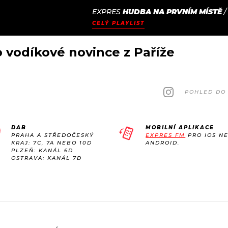
EXPRES
HUDBA NA PRVNÍM MÍSTĚ
JAK
ODCASTY
SEZNAM.CZ
CELÝ PLAYLIST
NALADIT
 vodíkové novince z Paříže
POHLED DO 
DAB
MOBILNÍ APLIKACE
PRAHA A STŘEDOČESKÝ
EXPRES FM
PRO IOS N
KRAJ: 7C, 7A NEBO 10D
ANDROID.
PLZEŇ: KANÁL 6D
OSTRAVA: KANÁL 7D