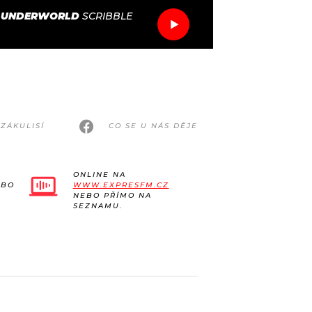
/
UNDERWORLD
SCRIBBLE
ZÁKULISÍ
CO SE U NÁS DĚJE
ONLINE NA
EBO
WWW.EXPRESFM.CZ
NEBO PŘÍMO NA
SEZNAMU.