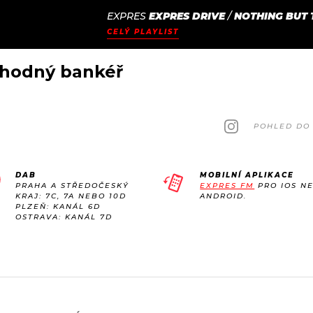
EXPRES
EXPRES DRIVE
/
NOTHING BUT 
JAK
ODCASTY
SEZNAM.CZ
CELÝ PLAYLIST
NALADIT
hodný bankéř
POHLED DO 
DAB
MOBILNÍ APLIKACE
PRAHA A STŘEDOČESKÝ
EXPRES FM
PRO IOS N
KRAJ: 7C, 7A NEBO 10D
ANDROID.
PLZEŇ: KANÁL 6D
OSTRAVA: KANÁL 7D