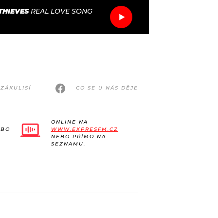
THIEVES
REAL LOVE SONG
ZÁKULISÍ
CO SE U NÁS DĚJE
ONLINE NA
EBO
WWW.EXPRESFM.CZ
NEBO PŘÍMO NA
SEZNAMU.