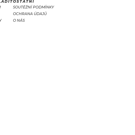
LADIT
OSTATNÍ
M
SOUTĚŽNÍ PODMÍNKY
OCHRANA ÚDAJŮ
Y
O NÁS
T