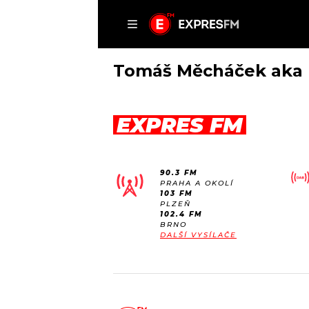
ČLÁNKY
P
Tomáš Měcháček aka 
EXPRES FM
DOMŮ
ČLÁNKY
90.3 FM
AKTUÁLNĚ
PRAHA A OKOLÍ
VIP
103 FM
HUDBA
PLZEŇ
TRENDY
102.4 FM
ROZHOVORY
KULTURA
BRNO
DALŠÍ VYSÍLAČE
#NEBUDUDOMA
MIX
KALENDÁŘ
OSTATNÍ
KVÍZY
PODCASTY