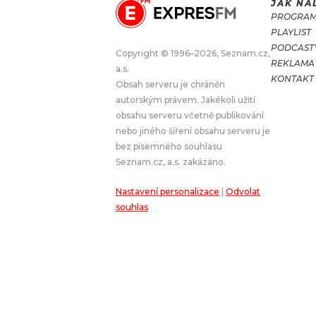
JAK NA
PROGRA
JAK NALADIT
PLAYLIST
PODCAST
Copyright © 1996–2026, Seznam.cz,
REKLAMA
RÁDIO
a.s.
KONTAKT
Obsah serveru je chráněn
APLIKACE
PLAYLIST
autorským právem. Jakékoli užití
PROGRAM
JAK NALADI
obsahu serveru včetně publikování
nebo jiného šíření obsahu serveru je
SOUTĚŽE
bez písemného souhlasu
Seznam.cz, a.s. zakázáno.
Nastavení personalizace
|
Odvolat
souhlas