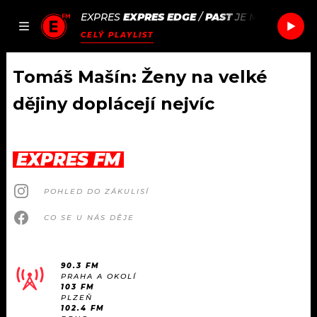
EXPRES
EXPRES EDGE
/
PAST
JE MI TRICET N
JAK
ČLÁNKY
PODCASTY
SEZNAM.CZ
CELÝ PLAYLIST
NALADIT
Tomáš Mašín: Ženy na velké
dějiny doplácejí nejvíc
DOMŮ
ČLÁNKY
EXPRES FM
AKTUÁLNĚ
PODCASTY
POHLED DO ZÁKULISÍ
CO SE U NÁS DĚJE
HUDBA
JAK NALADIT
ROZHOVORY
RÁDIO
90.3 FM
PRAHA A OKOLÍ
103 FM
#NEBUDUDOMA
APLIKACE
SOUTĚŽE
PLZEŇ
102.4 FM