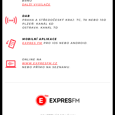
BRNO
KALENDÁŘ
PROGRAM
DALŠÍ VYSÍLAČE
KVÍZY
PLAYLIST
DAB
PRAHA A STŘEDOČESKÝ KRAJ: 7C, 7A NEBO 10D
PLZEŇ: KANÁL 6D
VIP
OSTRAVA: KANÁL 7D
JAK NALADIT
TRENDY
MOBILNÍ APLIKACE
EXPRES FM
PRO IOS NEBO ANDROID.
KULTURA
ONLINE NA
WWW.EXPRESFM.CZ
MIX
NEBO PŘÍMO NA SEZNAMU.
OSTATNÍ