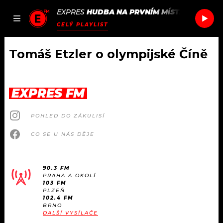
EXPRES
HUDBA NA PRVNÍM MÍSTĚ
/
PARRA F
JAK
ČLÁNKY
PODCASTY
SEZNAM.CZ
CELÝ PLAYLIST
NALADIT
Tomáš Etzler o olympijské Číně
DOMŮ
EXPRES FM
ČLÁNKY
POHLED DO ZÁKULISÍ
AKTUÁLNĚ
PODCASTY
CO SE U NÁS DĚJE
HUDBA
JAK NALADIT
90.3 FM
PRAHA A OKOLÍ
ROZHOVORY
RÁDIO
103 FM
PLZEŇ
102.4 FM
#NEBUDUDOMA
BRNO
APLIKACE
SOUTĚŽE
DALŠÍ VYSÍLAČE