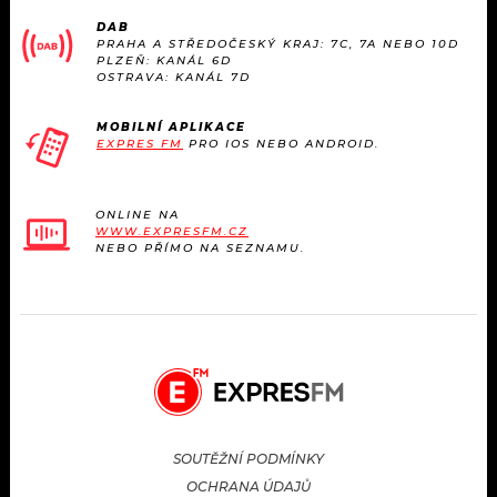
KALENDÁŘ
PROGRAM
DAB
PRAHA A STŘEDOČESKÝ KRAJ: 7C, 7A NEBO 10D
PLZEŇ: KANÁL 6D
KVÍZY
PLAYLIST
OSTRAVA: KANÁL 7D
VIP
JAK NALADIT
MOBILNÍ APLIKACE
EXPRES FM
PRO IOS NEBO ANDROID.
TRENDY
ONLINE NA
KULTURA
WWW.EXPRESFM.CZ
NEBO PŘÍMO NA SEZNAMU.
MIX
OSTATNÍ
SOUTĚŽNÍ PODMÍNKY
OCHRANA ÚDAJŮ