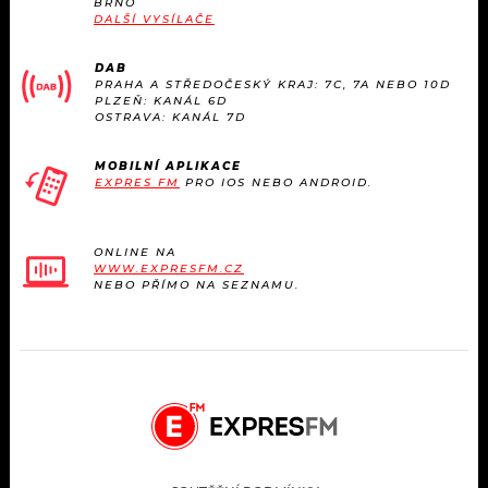
BRNO
KALENDÁŘ
PROGRAM
DALŠÍ VYSÍLAČE
KVÍZY
PLAYLIST
DAB
PRAHA A STŘEDOČESKÝ KRAJ: 7C, 7A NEBO 10D
PLZEŇ: KANÁL 6D
VIP
OSTRAVA: KANÁL 7D
JAK NALADIT
TRENDY
MOBILNÍ APLIKACE
EXPRES FM
PRO IOS NEBO ANDROID.
KULTURA
ONLINE NA
WWW.EXPRESFM.CZ
MIX
NEBO PŘÍMO NA SEZNAMU.
OSTATNÍ