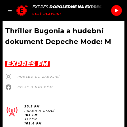
EXPRES
DOPOLEDNE NA EXPRES FM
/
TWENT
JAK
ČLÁNKY
PODCASTY
SEZNAM.CZ
CELÝ PLAYLIST
NALADIT
Thriller Bugonia a hudební
dokument Depeche Mode: M
DOMŮ
ČLÁNKY
EXPRES FM
AKTUÁLNĚ
PODCASTY
POHLED DO ZÁKULISÍ
CO SE U NÁS DĚJE
HUDBA
JAK NALADIT
ROZHOVORY
RÁDIO
90.3 FM
PRAHA A OKOLÍ
103 FM
#NEBUDUDOMA
APLIKACE
SOUTĚŽE
PLZEŇ
102.4 FM