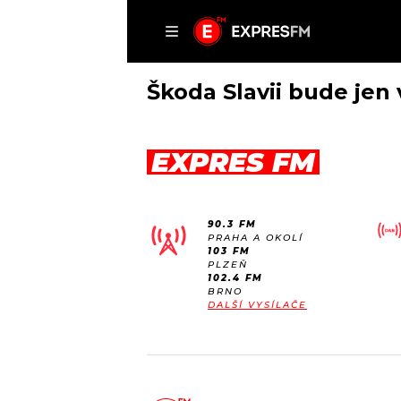
ČLÁNKY
P
Škoda Slavii bude jen v
EXPRES FM
DOMŮ
ČLÁNKY
90.3 FM
AKTUÁLNĚ
PRAHA A OKOLÍ
VIP
103 FM
HUDBA
PLZEŇ
TRENDY
102.4 FM
ROZHOVORY
KULTURA
BRNO
DALŠÍ VYSÍLAČE
#NEBUDUDOMA
MIX
KALENDÁŘ
OSTATNÍ
KVÍZY
PODCASTY