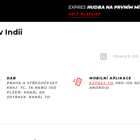
EXPRES
HUDBA NA PRVNÍM MÍ
JAK
ODCASTY
SEZNAM.CZ
CELÝ PLAYLIST
NALADIT
 Indii
POHLED DO 
DAB
MOBILNÍ APLIKACE
PRAHA A STŘEDOČESKÝ
EXPRES FM
PRO IOS N
KRAJ: 7C, 7A NEBO 10D
ANDROID.
PLZEŇ: KANÁL 6D
OSTRAVA: KANÁL 7D