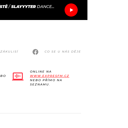
STĚ
/
SLAYYYTER
DANCE...
ZÁKULISÍ
CO SE U NÁS DĚJE
ONLINE NA
EBO
WWW.EXPRESFM.CZ
NEBO PŘÍMO NA
SEZNAMU.