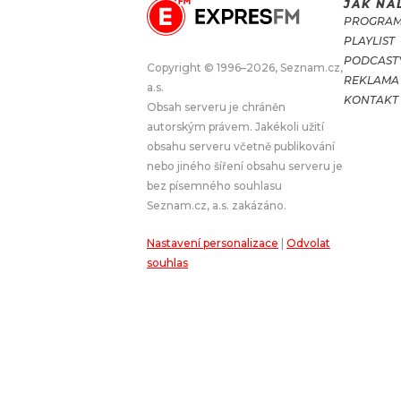
JAK NA
PROGRA
JAK NALADIT
PLAYLIST
PODCAST
Copyright © 1996–2026, Seznam.cz,
REKLAMA
RÁDIO
a.s.
KONTAKT
Obsah serveru je chráněn
APLIKACE
PLAYLIST
autorským právem. Jakékoli užití
PROGRAM
JAK NALADI
obsahu serveru včetně publikování
nebo jiného šíření obsahu serveru je
SOUTĚŽE
bez písemného souhlasu
Seznam.cz, a.s. zakázáno.
Nastavení personalizace
|
Odvolat
souhlas