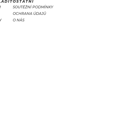
LADIT
OSTATNÍ
M
SOUTĚŽNÍ PODMÍNKY
OCHRANA ÚDAJŮ
Y
O NÁS
T