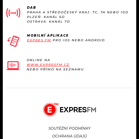
KALENDÁŘ
PROGRAM
DAB
PRAHA A STŘEDOČESKÝ KRAJ: 7C, 7A NEBO 10D
PLZEŇ: KANÁL 6D
KVÍZY
PLAYLIST
OSTRAVA: KANÁL 7D
VIP
JAK NALADIT
MOBILNÍ APLIKACE
EXPRES FM
PRO IOS NEBO ANDROID.
TRENDY
ONLINE NA
KULTURA
WWW.EXPRESFM.CZ
NEBO PŘÍMO NA SEZNAMU.
MIX
OSTATNÍ
SOUTĚŽNÍ PODMÍNKY
OCHRANA ÚDAJŮ