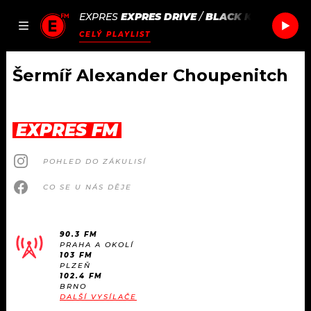
EXPRES
EXPRES DRIVE
/
BLACK KEYS
BEAUTI
JAK
ČLÁNKY
PODCASTY
SEZNAM.CZ
CELÝ PLAYLIST
NALADIT
Šermíř Alexander Choupenitch
DOMŮ
EXPRES FM
ČLÁNKY
POHLED DO ZÁKULISÍ
AKTUÁLNĚ
PODCASTY
CO SE U NÁS DĚJE
HUDBA
JAK NALADIT
90.3 FM
PRAHA A OKOLÍ
ROZHOVORY
RÁDIO
103 FM
PLZEŇ
102.4 FM
#NEBUDUDOMA
BRNO
APLIKACE
SOUTĚŽE
DALŠÍ VYSÍLAČE