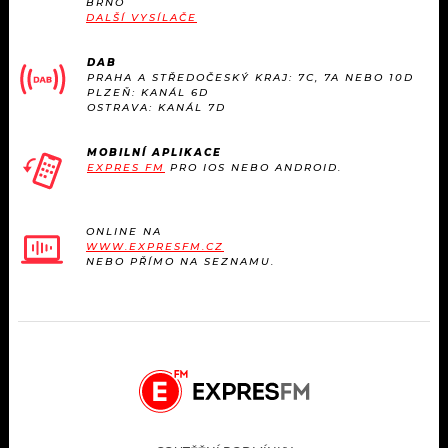
BRNO
KALENDÁŘ
PROGRAM
DALŠÍ VYSÍLAČE
KVÍZY
PLAYLIST
DAB
PRAHA A STŘEDOČESKÝ KRAJ: 7C, 7A NEBO 10D
PLZEŇ: KANÁL 6D
VIP
OSTRAVA: KANÁL 7D
JAK NALADIT
TRENDY
MOBILNÍ APLIKACE
EXPRES FM
PRO IOS NEBO ANDROID.
KULTURA
ONLINE NA
WWW.EXPRESFM.CZ
MIX
NEBO PŘÍMO NA SEZNAMU.
OSTATNÍ