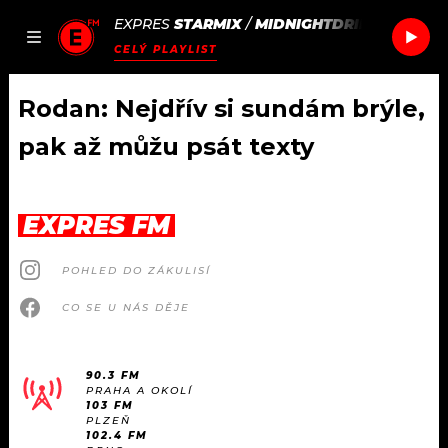
EXPRES
STARMIX
/
MIDNIGHTDRIP
JAK
ČLÁNKY
PODCASTY
SEZNAM.CZ
CELÝ PLAYLIST
NALADIT
Rodan: Nejdřív si sundám brýle,
pak až můžu psát texty
DOMŮ
ČLÁNKY
EXPRES FM
AKTUÁLNĚ
PODCASTY
POHLED DO ZÁKULISÍ
CO SE U NÁS DĚJE
HUDBA
JAK NALADIT
ROZHOVORY
RÁDIO
90.3 FM
PRAHA A OKOLÍ
103 FM
#NEBUDUDOMA
APLIKACE
SOUTĚŽE
PLZEŇ
102.4 FM