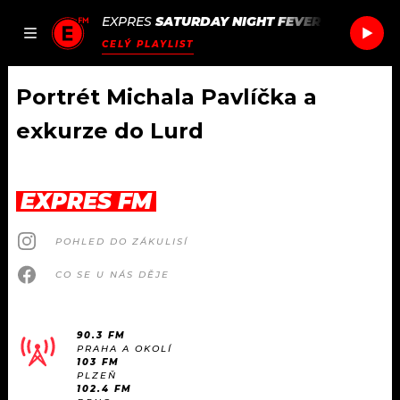
EXPRES
SATURDAY NIGHT FEVER
/
SATURDAY
JAK
ČLÁNKY
PODCASTY
SEZNAM.CZ
CELÝ PLAYLIST
NALADIT
Portrét Michala Pavlíčka a
exkurze do Lurd
DOMŮ
ČLÁNKY
EXPRES FM
AKTUÁLNĚ
PODCASTY
POHLED DO ZÁKULISÍ
CO SE U NÁS DĚJE
HUDBA
JAK NALADIT
ROZHOVORY
RÁDIO
90.3 FM
PRAHA A OKOLÍ
103 FM
#NEBUDUDOMA
APLIKACE
SOUTĚŽE
PLZEŇ
102.4 FM