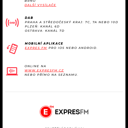
BRNO
KALENDÁŘ
PROGRAM
DALŠÍ VYSÍLAČE
KVÍZY
PLAYLIST
DAB
PRAHA A STŘEDOČESKÝ KRAJ: 7C, 7A NEBO 10D
PLZEŇ: KANÁL 6D
VIP
OSTRAVA: KANÁL 7D
JAK NALADIT
TRENDY
MOBILNÍ APLIKACE
EXPRES FM
PRO IOS NEBO ANDROID.
KULTURA
ONLINE NA
WWW.EXPRESFM.CZ
MIX
NEBO PŘÍMO NA SEZNAMU.
OSTATNÍ