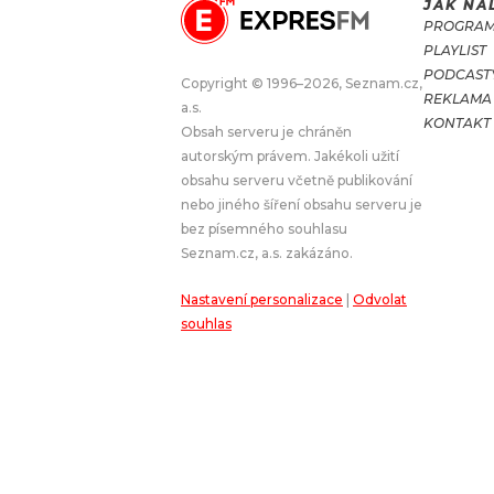
JAK NA
PROGRA
JAK NALADIT
PLAYLIST
PODCAST
Copyright © 1996–2026, Seznam.cz,
REKLAMA
RÁDIO
a.s.
KONTAKT
Obsah serveru je chráněn
APLIKACE
PLAYLIST
autorským právem. Jakékoli užití
PROGRAM
JAK NALADI
obsahu serveru včetně publikování
nebo jiného šíření obsahu serveru je
SOUTĚŽE
bez písemného souhlasu
Seznam.cz, a.s. zakázáno.
Nastavení personalizace
|
Odvolat
souhlas