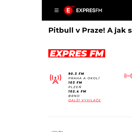
ČLÁNKY
P
Pitbull v Praze! A jak 
EXPRES FM
DOMŮ
ČLÁNKY
90.3 FM
AKTUÁLNĚ
PRAHA A OKOLÍ
VIP
103 FM
HUDBA
PLZEŇ
TRENDY
102.4 FM
ROZHOVORY
KULTURA
BRNO
DALŠÍ VYSÍLAČE
#NEBUDUDOMA
MIX
KALENDÁŘ
OSTATNÍ
KVÍZY
PODCASTY