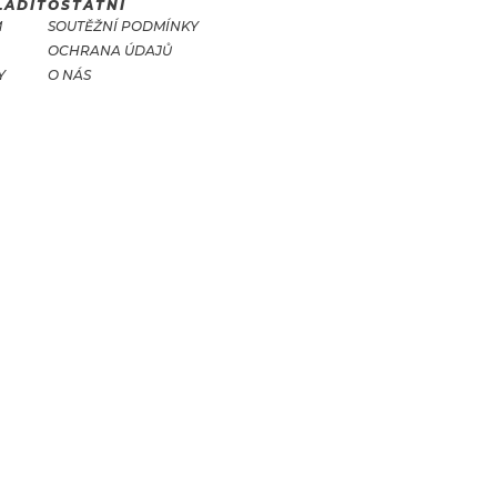
LADIT
OSTATNÍ
M
SOUTĚŽNÍ PODMÍNKY
OCHRANA ÚDAJŮ
Y
O NÁS
T