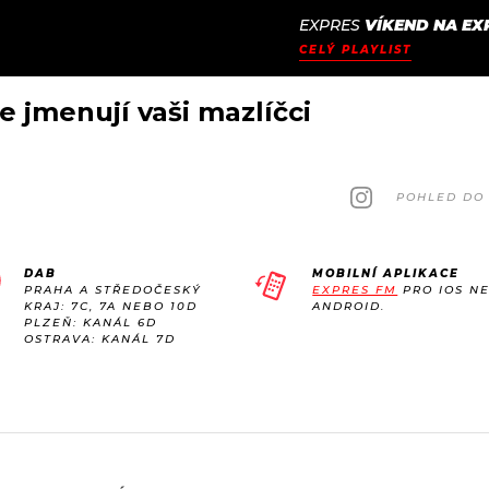
EXPRES
VÍKEND NA EX
JAK
ODCASTY
SEZNAM.CZ
CELÝ PLAYLIST
NALADIT
se jmenují vaši mazlíčci
POHLED DO 
DAB
MOBILNÍ APLIKACE
PRAHA A STŘEDOČESKÝ
EXPRES FM
PRO IOS N
KRAJ: 7C, 7A NEBO 10D
ANDROID.
PLZEŇ: KANÁL 6D
OSTRAVA: KANÁL 7D