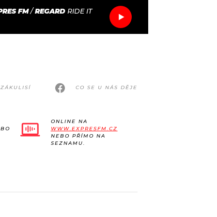
PRES FM
/
REGARD
RIDE IT
ZÁKULISÍ
CO SE U NÁS DĚJE
ONLINE NA
EBO
WWW.EXPRESFM.CZ
NEBO PŘÍMO NA
SEZNAMU.