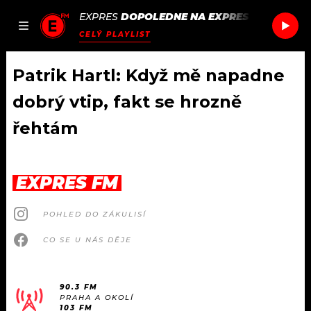
EXPRES
DOPOLEDNE NA EXPRES FM
/
JORJA
JAK
ČLÁNKY
PODCASTY
SEZNAM.CZ
CELÝ PLAYLIST
NALADIT
Patrik Hartl: Když mě napadne
dobrý vtip, fakt se hrozně
DOMŮ
řehtám
ČLÁNKY
EXPRES FM
AKTUÁLNĚ
PODCASTY
POHLED DO ZÁKULISÍ
HUDBA
JAK NALADIT
CO SE U NÁS DĚJE
ROZHOVORY
RÁDIO
#NEBUDUDOMA
APLIKACE
90.3 FM
SOUTĚŽE
PRAHA A OKOLÍ
103 FM