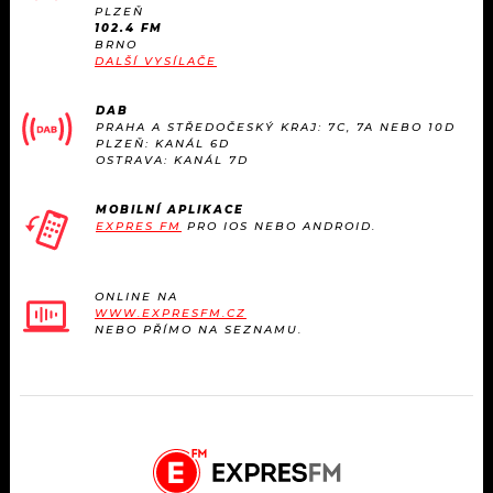
KALENDÁŘ
PLZEŇ
PROGRAM
102.4 FM
BRNO
KVÍZY
DALŠÍ VYSÍLAČE
PLAYLIST
DAB
VIP
JAK NALADIT
PRAHA A STŘEDOČESKÝ KRAJ: 7C, 7A NEBO 10D
PLZEŇ: KANÁL 6D
OSTRAVA: KANÁL 7D
TRENDY
MOBILNÍ APLIKACE
KULTURA
EXPRES FM
PRO IOS NEBO ANDROID.
MIX
ONLINE NA
WWW.EXPRESFM.CZ
OSTATNÍ
NEBO PŘÍMO NA SEZNAMU.