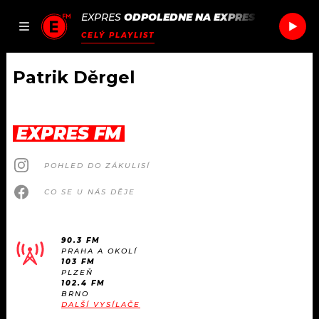
EXPRES
ODPOLEDNE NA EXPRES FM
/
BLOS
JAK
ČLÁNKY
PODCASTY
SEZNAM.CZ
CELÝ PLAYLIST
NALADIT
Patrik Děrgel
DOMŮ
EXPRES FM
ČLÁNKY
POHLED DO ZÁKULISÍ
AKTUÁLNĚ
PODCASTY
CO SE U NÁS DĚJE
HUDBA
JAK NALADIT
90.3 FM
PRAHA A OKOLÍ
ROZHOVORY
RÁDIO
103 FM
PLZEŇ
102.4 FM
#NEBUDUDOMA
BRNO
APLIKACE
SOUTĚŽE
DALŠÍ VYSÍLAČE