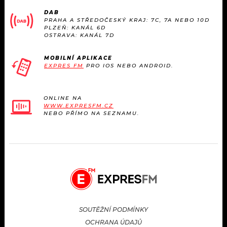
KALENDÁŘ
PROGRAM
DAB
PRAHA A STŘEDOČESKÝ KRAJ: 7C, 7A NEBO 10D
PLZEŇ: KANÁL 6D
KVÍZY
PLAYLIST
OSTRAVA: KANÁL 7D
VIP
JAK NALADIT
MOBILNÍ APLIKACE
EXPRES FM
PRO IOS NEBO ANDROID.
TRENDY
ONLINE NA
KULTURA
WWW.EXPRESFM.CZ
NEBO PŘÍMO NA SEZNAMU.
MIX
OSTATNÍ
SOUTĚŽNÍ PODMÍNKY
OCHRANA ÚDAJŮ