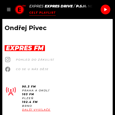
EXPRES
EXPRES DRIVE
/
P.S.H.
NEKDO JINEJ
JAK
ČLÁNKY
PODCASTY
SEZNAM.CZ
CELÝ PLAYLIST
NALADIT
Ondřej Pivec
DOMŮ
EXPRES FM
ČLÁNKY
POHLED DO ZÁKULISÍ
AKTUÁLNĚ
PODCASTY
CO SE U NÁS DĚJE
HUDBA
JAK NALADIT
90.3 FM
PRAHA A OKOLÍ
ROZHOVORY
RÁDIO
103 FM
PLZEŇ
102.4 FM
#NEBUDUDOMA
BRNO
APLIKACE
SOUTĚŽE
DALŠÍ VYSÍLAČE