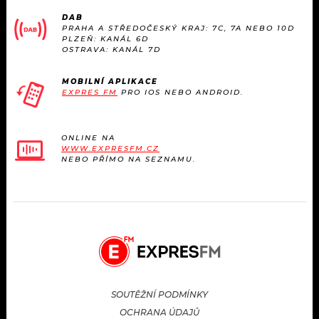
KALENDÁŘ
PROGRAM
DAB
PRAHA A STŘEDOČESKÝ KRAJ: 7C, 7A NEBO 10D
PLZEŇ: KANÁL 6D
KVÍZY
PLAYLIST
OSTRAVA: KANÁL 7D
VIP
JAK NALADIT
MOBILNÍ APLIKACE
EXPRES FM
PRO IOS NEBO ANDROID.
TRENDY
ONLINE NA
KULTURA
WWW.EXPRESFM.CZ
NEBO PŘÍMO NA SEZNAMU.
MIX
OSTATNÍ
SOUTĚŽNÍ PODMÍNKY
OCHRANA ÚDAJŮ