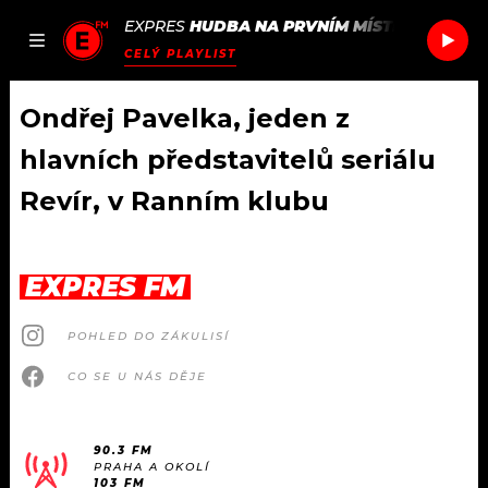
EXPRES
HUDBA NA PRVNÍM MÍSTĚ
/
AVALANC
JAK
ČLÁNKY
PODCASTY
SEZNAM.CZ
CELÝ PLAYLIST
NALADIT
Ondřej Pavelka, jeden z
hlavních představitelů seriálu
DOMŮ
Revír, v Ranním klubu
ČLÁNKY
EXPRES FM
AKTUÁLNĚ
PODCASTY
POHLED DO ZÁKULISÍ
HUDBA
JAK NALADIT
CO SE U NÁS DĚJE
ROZHOVORY
RÁDIO
#NEBUDUDOMA
APLIKACE
90.3 FM
SOUTĚŽE
PRAHA A OKOLÍ
103 FM