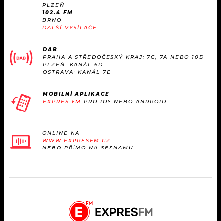
KALENDÁŘ
PLZEŇ
PROGRAM
102.4 FM
BRNO
KVÍZY
DALŠÍ VYSÍLAČE
PLAYLIST
DAB
VIP
JAK NALADIT
PRAHA A STŘEDOČESKÝ KRAJ: 7C, 7A NEBO 10D
PLZEŇ: KANÁL 6D
OSTRAVA: KANÁL 7D
TRENDY
MOBILNÍ APLIKACE
KULTURA
EXPRES FM
PRO IOS NEBO ANDROID.
MIX
ONLINE NA
WWW.EXPRESFM.CZ
OSTATNÍ
NEBO PŘÍMO NA SEZNAMU.