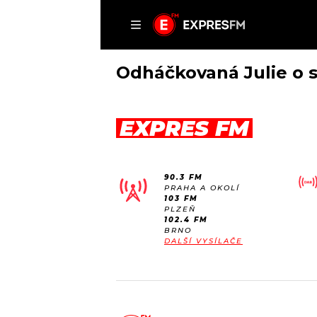
ČLÁNKY
P
Odháčkovaná Julie o 
EXPRES FM
DOMŮ
ČLÁNKY
90.3 FM
AKTUÁLNĚ
PRAHA A OKOLÍ
VIP
103 FM
HUDBA
PLZEŇ
TRENDY
102.4 FM
ROZHOVORY
KULTURA
BRNO
DALŠÍ VYSÍLAČE
#NEBUDUDOMA
MIX
KALENDÁŘ
OSTATNÍ
KVÍZY
PODCASTY