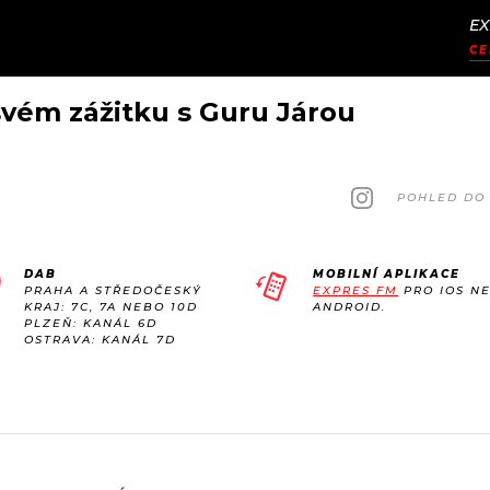
EX
JAK
ODCASTY
SEZNAM.CZ
CE
NALADIT
svém zážitku s Guru Járou
POHLED DO 
DAB
MOBILNÍ APLIKACE
PRAHA A STŘEDOČESKÝ
EXPRES FM
PRO IOS N
KRAJ: 7C, 7A NEBO 10D
ANDROID.
PLZEŇ: KANÁL 6D
OSTRAVA: KANÁL 7D