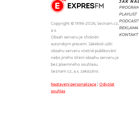
JAK NA
PROGRA
JAK NALADIT
PLAYLIST
PODCAST
Copyright © 1996–2026, Seznam.cz,
REKLAMA
RÁDIO
a.s.
KONTAKT
Obsah serveru je chráněn
APLIKACE
PLAYLIST
autorským právem. Jakékoli užití
PROGRAM
JAK NALADI
obsahu serveru včetně publikování
nebo jiného šíření obsahu serveru je
SOUTĚŽE
bez písemného souhlasu
Seznam.cz, a.s. zakázáno.
Nastavení personalizace
|
Odvolat
souhlas