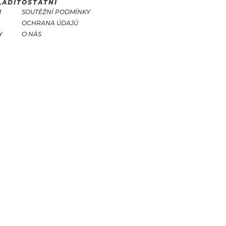
LADIT
OSTATNÍ
M
SOUTĚŽNÍ PODMÍNKY
OCHRANA ÚDAJŮ
Y
O NÁS
T