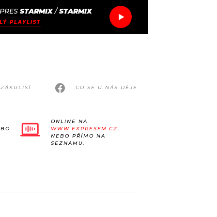
PRES
STARMIX
/
STARMIX
LÝ PLAYLIST
ZÁKULISÍ
CO SE U NÁS DĚJE
ONLINE NA
EBO
WWW.EXPRESFM.CZ
NEBO PŘÍMO NA
SEZNAMU.