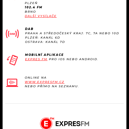
KALENDÁŘ
PLZEŇ
PROGRAM
102.4 FM
BRNO
KVÍZY
DALŠÍ VYSÍLAČE
PLAYLIST
DAB
VIP
JAK NALADIT
PRAHA A STŘEDOČESKÝ KRAJ: 7C, 7A NEBO 10D
PLZEŇ: KANÁL 6D
OSTRAVA: KANÁL 7D
TRENDY
MOBILNÍ APLIKACE
KULTURA
EXPRES FM
PRO IOS NEBO ANDROID.
MIX
ONLINE NA
WWW.EXPRESFM.CZ
OSTATNÍ
NEBO PŘÍMO NA SEZNAMU.