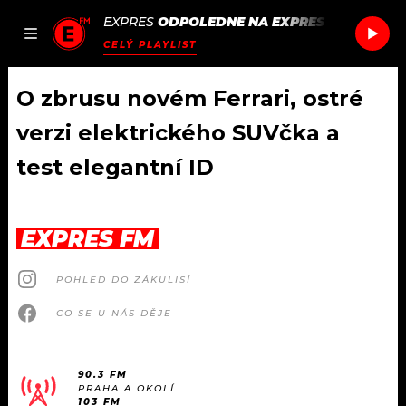
EXPRES
ODPOLEDNE NA EXPRES FM
/
FRANK
JAK
ČLÁNKY
PODCASTY
SEZNAM.CZ
CELÝ PLAYLIST
NALADIT
O zbrusu novém Ferrari, ostré
verzi elektrického SUVčka a
DOMŮ
test elegantní ID
ČLÁNKY
EXPRES FM
AKTUÁLNĚ
PODCASTY
POHLED DO ZÁKULISÍ
HUDBA
JAK NALADIT
CO SE U NÁS DĚJE
ROZHOVORY
RÁDIO
#NEBUDUDOMA
APLIKACE
90.3 FM
SOUTĚŽE
PRAHA A OKOLÍ
103 FM