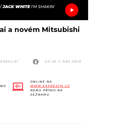
/
JACK WHITE
I'M SHAKIN'
ai a novém Mitsubishi
ZÁKULISÍ
CO SE U NÁS DĚJE
ONLINE NA
EBO
WWW.EXPRESFM.CZ
NEBO PŘÍMO NA
SEZNAMU.