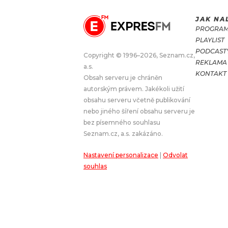
JAK NA
JAK NALADIT
PROGRA
PLAYLIST
RÁDIO
PODCAST
Copyright © 1996–2026, Seznam.cz,
REKLAMA
a.s.
APLIKACE
PLAYLIST
KONTAKT
Obsah serveru je chráněn
PROGRAM
JAK NALADI
autorským právem. Jakékoli užití
obsahu serveru včetně publikování
SOUTĚŽE
nebo jiného šíření obsahu serveru je
bez písemného souhlasu
Seznam.cz, a.s. zakázáno.
Nastavení personalizace
|
Odvolat
souhlas