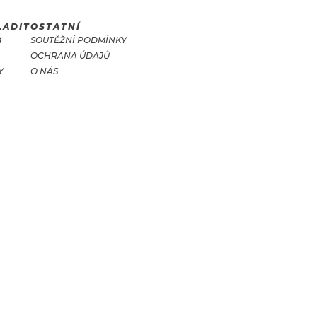
LADIT
OSTATNÍ
M
SOUTĚŽNÍ PODMÍNKY
OCHRANA ÚDAJŮ
Y
O NÁS
T