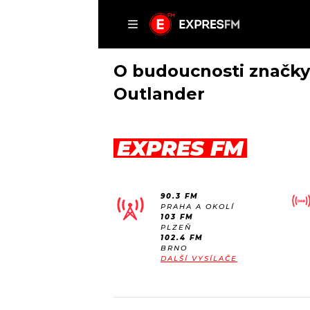
ČLÁNKY
P
O budoucnosti značky
Outlander
DOMŮ
EXPRES FM
ČLÁNKY
AKTUÁLNĚ
VIP
90.3 FM
HUDBA
TRENDY
PRAHA A OKOLÍ
103 FM
ROZHOVORY
KULTURA
PLZEŇ
102.4 FM
#NEBUDUDOMA
MIX
BRNO
DALŠÍ VYSÍLAČE
KALENDÁŘ
OSTATNÍ
KVÍZY
PODCASTY