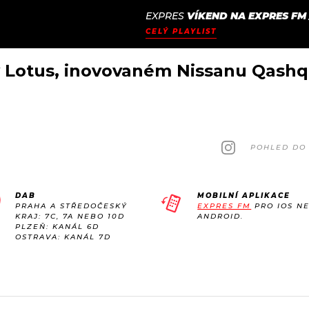
EXPRES
VÍKEND NA EXPRES FM
JAK
ODCASTY
SEZNAM.CZ
CELÝ PLAYLIST
NALADIT
 Lotus, inovovaném Nissanu Qashq
POHLED DO 
DAB
MOBILNÍ APLIKACE
PRAHA A STŘEDOČESKÝ
EXPRES FM
PRO IOS N
KRAJ: 7C, 7A NEBO 10D
ANDROID.
PLZEŇ: KANÁL 6D
OSTRAVA: KANÁL 7D