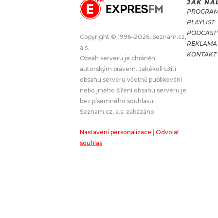
JAK NA
PROGRA
JAK NALADIT
PLAYLIST
PODCAST
Copyright © 1996–2026, Seznam.cz,
REKLAMA
RÁDIO
a.s.
KONTAKT
Obsah serveru je chráněn
APLIKACE
PLAYLIST
autorským právem. Jakékoli užití
PROGRAM
JAK NALADI
obsahu serveru včetně publikování
nebo jiného šíření obsahu serveru je
SOUTĚŽE
bez písemného souhlasu
Seznam.cz, a.s. zakázáno.
Nastavení personalizace
|
Odvolat
souhlas