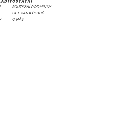
LADIT
OSTATNÍ
M
SOUTĚŽNÍ PODMÍNKY
OCHRANA ÚDAJŮ
Y
O NÁS
T