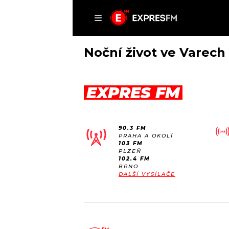
ČLÁNKY
P
Noční život ve Varech
EXPRES FM
DOMŮ
ČLÁNKY
90.3 FM
AKTUÁLNĚ
PRAHA A OKOLÍ
VIP
103 FM
HUDBA
PLZEŇ
TRENDY
102.4 FM
ROZHOVORY
KULTURA
BRNO
DALŠÍ VYSÍLAČE
#NEBUDUDOMA
MIX
KALENDÁŘ
OSTATNÍ
KVÍZY
PODCASTY