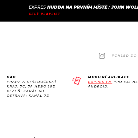
EXPRES
HUDBA NA PRVNÍM MÍSTĚ
/
JOHN WOL
JAK
ODCASTY
SEZNAM.CZ
CELÝ PLAYLIST
NALADIT
POHLED DO 
DAB
MOBILNÍ APLIKACE
PRAHA A STŘEDOČESKÝ
EXPRES FM
PRO IOS N
KRAJ: 7C, 7A NEBO 10D
ANDROID.
PLZEŇ: KANÁL 6D
OSTRAVA: KANÁL 7D