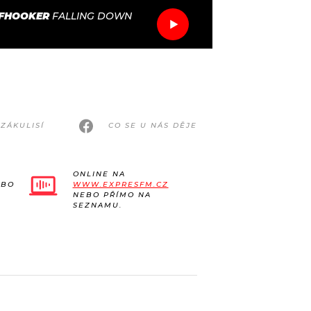
FHOOKER
FALLING DOWN
ZÁKULISÍ
CO SE U NÁS DĚJE
ONLINE NA
EBO
WWW.EXPRESFM.CZ
NEBO PŘÍMO NA
SEZNAMU.