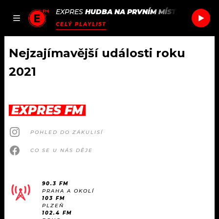
EXPRES
HUDBA NA PRVNÍM MÍSTĚ
/
DVORA
JAK
ČLÁNKY
PODCASTY
SEZNAM.CZ
CELÝ PLAYLIST
NALADIT
Nejzajímavější události roku
2021
DOMŮ
ČLÁNKY
EXPRES FM
AKTUÁLNĚ
PODCASTY
POHLED DO ZÁKULISÍ
CO SE U NÁS DĚJE
HUDBA
JAK NALADIT
ROZHOVORY
RÁDIO
90.3 FM
PRAHA A OKOLÍ
103 FM
#NEBUDUDOMA
APLIKACE
SOUTĚŽE
PLZEŇ
102.4 FM