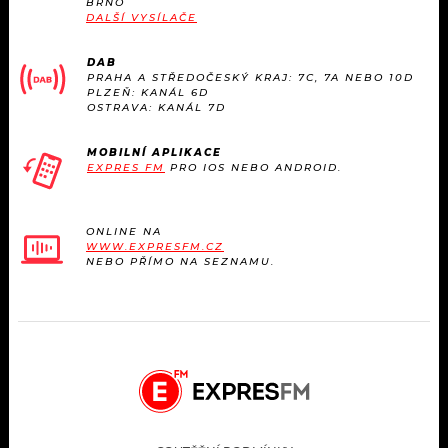
BRNO
KALENDÁŘ
PROGRAM
DALŠÍ VYSÍLAČE
KVÍZY
PLAYLIST
DAB
PRAHA A STŘEDOČESKÝ KRAJ: 7C, 7A NEBO 10D
PLZEŇ: KANÁL 6D
VIP
OSTRAVA: KANÁL 7D
JAK NALADIT
TRENDY
MOBILNÍ APLIKACE
EXPRES FM
PRO IOS NEBO ANDROID.
KULTURA
ONLINE NA
WWW.EXPRESFM.CZ
MIX
NEBO PŘÍMO NA SEZNAMU.
OSTATNÍ