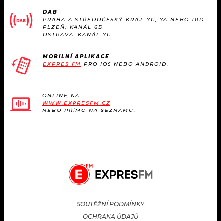
KALENDÁŘ
PROGRAM
DAB
PRAHA A STŘEDOČESKÝ KRAJ: 7C, 7A NEBO 10D
PLZEŇ: KANÁL 6D
KVÍZY
PLAYLIST
OSTRAVA: KANÁL 7D
VIP
JAK NALADIT
MOBILNÍ APLIKACE
EXPRES FM
PRO IOS NEBO ANDROID.
TRENDY
ONLINE NA
KULTURA
WWW.EXPRESFM.CZ
NEBO PŘÍMO NA SEZNAMU.
MIX
OSTATNÍ
SOUTĚŽNÍ PODMÍNKY
OCHRANA ÚDAJŮ