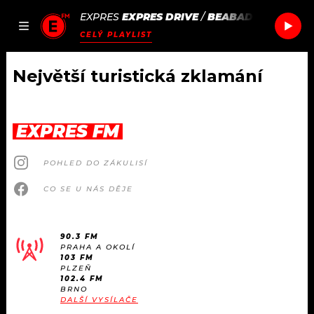
EXPRES
EXPRES DRIVE
/
BEABADOOBEE
SUN
JAK
ČLÁNKY
PODCASTY
SEZNAM.CZ
CELÝ PLAYLIST
NALADIT
Největší turistická zklamání
DOMŮ
EXPRES FM
ČLÁNKY
POHLED DO ZÁKULISÍ
AKTUÁLNĚ
PODCASTY
CO SE U NÁS DĚJE
HUDBA
JAK NALADIT
90.3 FM
PRAHA A OKOLÍ
ROZHOVORY
RÁDIO
103 FM
PLZEŇ
102.4 FM
#NEBUDUDOMA
BRNO
APLIKACE
SOUTĚŽE
DALŠÍ VYSÍLAČE