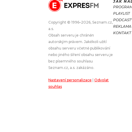
JAK NA
PROGRA
JAK NALADIT
PLAYLIST
PODCAST
Copyright © 1996–2026, Seznam.cz,
REKLAMA
RÁDIO
a.s.
KONTAKT
Obsah serveru je chráněn
APLIKACE
PLAYLIST
autorským právem. Jakékoli užití
PROGRAM
JAK NALADI
obsahu serveru včetně publikování
nebo jiného šíření obsahu serveru je
SOUTĚŽE
bez písemného souhlasu
Seznam.cz, a.s. zakázáno.
Nastavení personalizace
|
Odvolat
souhlas