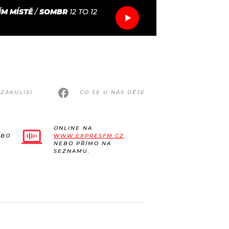
M MÍSTĚ
/
SOMBR
12 TO 12
ZÁKULISÍ
CO SE U NÁS DĚJE
ONLINE NA
EBO
WWW.EXPRESFM.CZ
NEBO PŘÍMO NA
SEZNAMU.