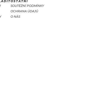
LADIT
OSTATNÍ
M
SOUTĚŽNÍ PODMÍNKY
OCHRANA ÚDAJŮ
Y
O NÁS
T