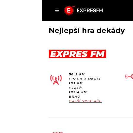
ČLÁNKY
P
Nejlepší hra dekády
EXPRES FM
DOMŮ
ČLÁNKY
90.3 FM
AKTUÁLNĚ
PRAHA A OKOLÍ
VIP
103 FM
HUDBA
PLZEŇ
TRENDY
102.4 FM
ROZHOVORY
KULTURA
BRNO
DALŠÍ VYSÍLAČE
#NEBUDUDOMA
MIX
KALENDÁŘ
OSTATNÍ
KVÍZY
PODCASTY