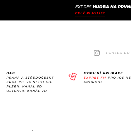
EXPRES
HUDBA NA PRVNÍ
JAK
ODCASTY
SEZNAM.CZ
CELÝ PLAYLIST
NALADIT
POHLED DO 
DAB
MOBILNÍ APLIKACE
PRAHA A STŘEDOČESKÝ
EXPRES FM
PRO IOS N
KRAJ: 7C, 7A NEBO 10D
ANDROID.
PLZEŇ: KANÁL 6D
OSTRAVA: KANÁL 7D