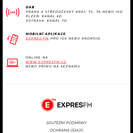
KALENDÁŘ
PROGRAM
DAB
PRAHA A STŘEDOČESKÝ KRAJ: 7C, 7A NEBO 10D
PLZEŇ: KANÁL 6D
KVÍZY
PLAYLIST
OSTRAVA: KANÁL 7D
VIP
JAK NALADIT
MOBILNÍ APLIKACE
EXPRES FM
PRO IOS NEBO ANDROID.
TRENDY
ONLINE NA
KULTURA
WWW.EXPRESFM.CZ
NEBO PŘÍMO NA SEZNAMU.
MIX
OSTATNÍ
SOUTĚŽNÍ PODMÍNKY
OCHRANA ÚDAJŮ