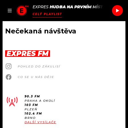
EXPRES
HUDBA NA PRVNÍM MÍSTĚ
/
RITON &
JAK
ČLÁNKY
PODCASTY
SEZNAM.CZ
CELÝ PLAYLIST
NALADIT
Nečekaná návštěva
DOMŮ
EXPRES FM
ČLÁNKY
POHLED DO ZÁKULISÍ
AKTUÁLNĚ
PODCASTY
CO SE U NÁS DĚJE
HUDBA
JAK NALADIT
90.3 FM
PRAHA A OKOLÍ
ROZHOVORY
RÁDIO
103 FM
PLZEŇ
102.4 FM
#NEBUDUDOMA
BRNO
APLIKACE
SOUTĚŽE
DALŠÍ VYSÍLAČE