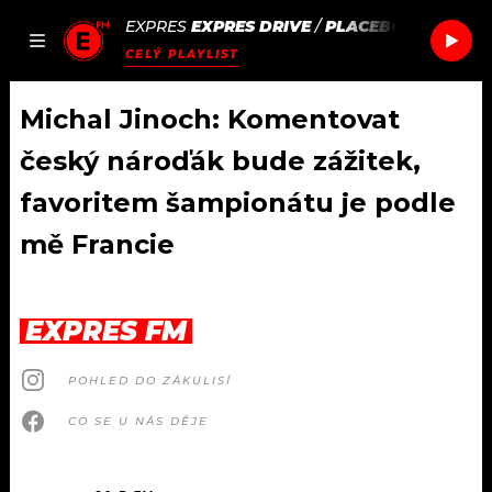
EXPRES
EXPRES DRIVE
/
PLACEBO
THIS PICT
JAK
ČLÁNKY
PODCASTY
SEZNAM.CZ
CELÝ PLAYLIST
NALADIT
Michal Jinoch: Komentovat
český nároďák bude zážitek,
DOMŮ
favoritem šampionátu je podle
mě Francie
ČLÁNKY
AKTUÁLNĚ
PODCASTY
EXPRES FM
HUDBA
JAK NALADIT
POHLED DO ZÁKULISÍ
ROZHOVORY
RÁDIO
CO SE U NÁS DĚJE
#NEBUDUDOMA
APLIKACE
SOUTĚŽE