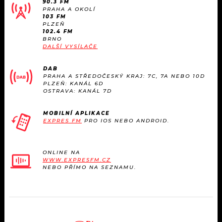
90.3 FM
KALENDÁŘ
PROGRAM
PRAHA A OKOLÍ
103 FM
PLZEŇ
KVÍZY
PLAYLIST
102.4 FM
BRNO
DALŠÍ VYSÍLAČE
VIP
JAK NALADIT
DAB
TRENDY
PRAHA A STŘEDOČESKÝ KRAJ: 7C, 7A NEBO 10D
PLZEŇ: KANÁL 6D
OSTRAVA: KANÁL 7D
KULTURA
MOBILNÍ APLIKACE
EXPRES FM
PRO IOS NEBO ANDROID.
MIX
OSTATNÍ
ONLINE NA
WWW.EXPRESFM.CZ
NEBO PŘÍMO NA SEZNAMU.