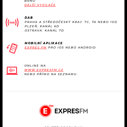
BRNO
KALENDÁŘ
PROGRAM
DALŠÍ VYSÍLAČE
KVÍZY
PLAYLIST
DAB
PRAHA A STŘEDOČESKÝ KRAJ: 7C, 7A NEBO 10D
PLZEŇ: KANÁL 6D
VIP
OSTRAVA: KANÁL 7D
JAK NALADIT
TRENDY
MOBILNÍ APLIKACE
EXPRES FM
PRO IOS NEBO ANDROID.
KULTURA
ONLINE NA
WWW.EXPRESFM.CZ
MIX
NEBO PŘÍMO NA SEZNAMU.
OSTATNÍ