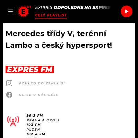
EXPRES
ODPOLEDNE NA EXPRES FM
/
RIMIDI
JAK
ČLÁNKY
PODCASTY
SEZNAM.CZ
CELÝ PLAYLIST
NALADIT
Mercedes třídy V, terénní
Lambo a český hypersport!
DOMŮ
ČLÁNKY
EXPRES FM
AKTUÁLNĚ
PODCASTY
POHLED DO ZÁKULISÍ
CO SE U NÁS DĚJE
HUDBA
JAK NALADIT
ROZHOVORY
RÁDIO
90.3 FM
PRAHA A OKOLÍ
103 FM
#NEBUDUDOMA
APLIKACE
SOUTĚŽE
PLZEŇ
102.4 FM