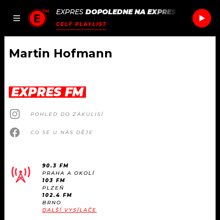
EXPRES
DOPOLEDNE NA EXPRES FM
/
LIZZY
JAK
ČLÁNKY
PODCASTY
SEZNAM.CZ
CELÝ PLAYLIST
NALADIT
Martin Hofmann
DOMŮ
EXPRES FM
ČLÁNKY
POHLED DO ZÁKULISÍ
AKTUÁLNĚ
PODCASTY
CO SE U NÁS DĚJE
HUDBA
JAK NALADIT
90.3 FM
PRAHA A OKOLÍ
ROZHOVORY
RÁDIO
103 FM
PLZEŇ
102.4 FM
#NEBUDUDOMA
BRNO
APLIKACE
SOUTĚŽE
DALŠÍ VYSÍLAČE