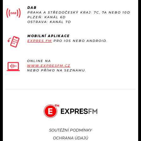
KALENDÁŘ
PROGRAM
DAB
PRAHA A STŘEDOČESKÝ KRAJ: 7C, 7A NEBO 10D
PLZEŇ: KANÁL 6D
KVÍZY
PLAYLIST
OSTRAVA: KANÁL 7D
VIP
JAK NALADIT
MOBILNÍ APLIKACE
EXPRES FM
PRO IOS NEBO ANDROID.
TRENDY
ONLINE NA
KULTURA
WWW.EXPRESFM.CZ
NEBO PŘÍMO NA SEZNAMU.
MIX
OSTATNÍ
SOUTĚŽNÍ PODMÍNKY
OCHRANA ÚDAJŮ