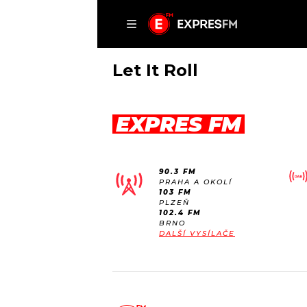
ČLÁNKY
P
Let It Roll
EXPRES FM
DOMŮ
ČLÁNKY
90.3 FM
AKTUÁLNĚ
PRAHA A OKOLÍ
VIP
103 FM
HUDBA
PLZEŇ
TRENDY
102.4 FM
ROZHOVORY
KULTURA
BRNO
DALŠÍ VYSÍLAČE
#NEBUDUDOMA
MIX
KALENDÁŘ
OSTATNÍ
KVÍZY
PODCASTY