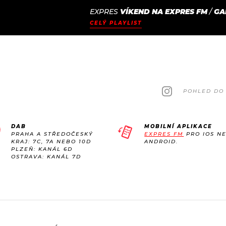
EXPRES
VÍKEND NA EXPRES FM
/
GA
JAK
ODCASTY
SEZNAM.CZ
CELÝ PLAYLIST
NALADIT
POHLED DO 
DAB
MOBILNÍ APLIKACE
PRAHA A STŘEDOČESKÝ
EXPRES FM
PRO IOS N
KRAJ: 7C, 7A NEBO 10D
ANDROID.
PLZEŇ: KANÁL 6D
OSTRAVA: KANÁL 7D