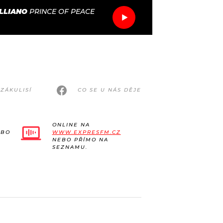
LLIANO
PRINCE OF PEACE
ZÁKULISÍ
CO SE U NÁS DĚJE
ONLINE NA
EBO
WWW.EXPRESFM.CZ
NEBO PŘÍMO NA
SEZNAMU.