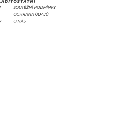
LADIT
OSTATNÍ
M
SOUTĚŽNÍ PODMÍNKY
OCHRANA ÚDAJŮ
Y
O NÁS
T