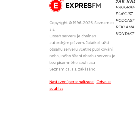
JAK NA
PROGRA
JAK NALADIT
PLAYLIST
PODCAST
Copyright © 1996–2026, Seznam.cz,
REKLAMA
RÁDIO
a.s.
KONTAKT
Obsah serveru je chráněn
APLIKACE
PLAYLIST
autorským právem. Jakékoli užití
PROGRAM
JAK NALADI
obsahu serveru včetně publikování
nebo jiného šíření obsahu serveru je
SOUTĚŽE
bez písemného souhlasu
Seznam.cz, a.s. zakázáno.
Nastavení personalizace
|
Odvolat
souhlas