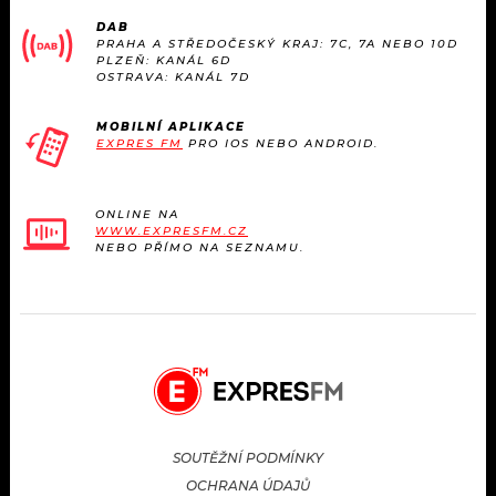
KALENDÁŘ
PROGRAM
DAB
PRAHA A STŘEDOČESKÝ KRAJ: 7C, 7A NEBO 10D
PLZEŇ: KANÁL 6D
KVÍZY
PLAYLIST
OSTRAVA: KANÁL 7D
VIP
JAK NALADIT
MOBILNÍ APLIKACE
EXPRES FM
PRO IOS NEBO ANDROID.
TRENDY
ONLINE NA
KULTURA
WWW.EXPRESFM.CZ
NEBO PŘÍMO NA SEZNAMU.
MIX
OSTATNÍ
SOUTĚŽNÍ PODMÍNKY
OCHRANA ÚDAJŮ