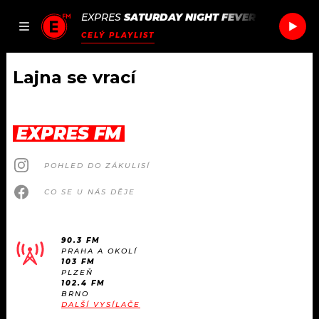
EXPRES
SATURDAY NIGHT FEVER
/
SATURDAY
JAK
ČLÁNKY
PODCASTY
SEZNAM.CZ
CELÝ PLAYLIST
NALADIT
Lajna se vrací
DOMŮ
EXPRES FM
ČLÁNKY
POHLED DO ZÁKULISÍ
AKTUÁLNĚ
PODCASTY
CO SE U NÁS DĚJE
HUDBA
JAK NALADIT
90.3 FM
PRAHA A OKOLÍ
ROZHOVORY
RÁDIO
103 FM
PLZEŇ
102.4 FM
#NEBUDUDOMA
BRNO
APLIKACE
SOUTĚŽE
DALŠÍ VYSÍLAČE