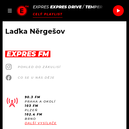
EXPRES
EXPRES DRIVE
/
TEMPER TRAP
SWEET
JAK
ČLÁNKY
PODCASTY
SEZNAM.CZ
CELÝ PLAYLIST
NALADIT
Laďka Něrgešov
DOMŮ
EXPRES FM
ČLÁNKY
POHLED DO ZÁKULISÍ
AKTUÁLNĚ
PODCASTY
CO SE U NÁS DĚJE
HUDBA
JAK NALADIT
90.3 FM
PRAHA A OKOLÍ
ROZHOVORY
RÁDIO
103 FM
PLZEŇ
102.4 FM
#NEBUDUDOMA
BRNO
APLIKACE
SOUTĚŽE
DALŠÍ VYSÍLAČE