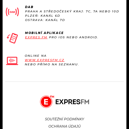
KALENDÁŘ
PROGRAM
DAB
PRAHA A STŘEDOČESKÝ KRAJ: 7C, 7A NEBO 10D
PLZEŇ: KANÁL 6D
KVÍZY
PLAYLIST
OSTRAVA: KANÁL 7D
VIP
JAK NALADIT
MOBILNÍ APLIKACE
EXPRES FM
PRO IOS NEBO ANDROID.
TRENDY
ONLINE NA
KULTURA
WWW.EXPRESFM.CZ
NEBO PŘÍMO NA SEZNAMU.
MIX
OSTATNÍ
SOUTĚŽNÍ PODMÍNKY
OCHRANA ÚDAJŮ