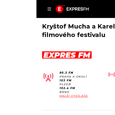
ČLÁNKY
P
Kryštof Mucha a Karel
filmového festivalu
DOMŮ
EXPRES FM
ČLÁNKY
AKTUÁLNĚ
VIP
90.3 FM
HUDBA
TRENDY
PRAHA A OKOLÍ
103 FM
ROZHOVORY
KULTURA
PLZEŇ
102.4 FM
#NEBUDUDOMA
MIX
BRNO
DALŠÍ VYSÍLAČE
KALENDÁŘ
OSTATNÍ
KVÍZY
PODCASTY