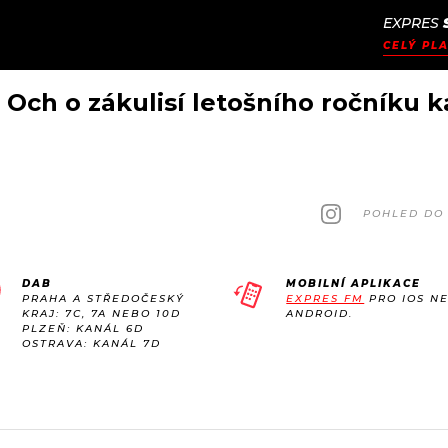
EXPRES
JAK
ODCASTY
SEZNAM.CZ
CELÝ PLA
NALADIT
 Och o zákulisí letošního ročníku 
POHLED DO 
DAB
MOBILNÍ APLIKACE
PRAHA A STŘEDOČESKÝ
EXPRES FM
PRO IOS N
KRAJ: 7C, 7A NEBO 10D
ANDROID.
PLZEŇ: KANÁL 6D
OSTRAVA: KANÁL 7D