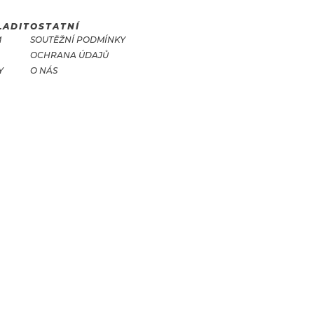
LADIT
OSTATNÍ
M
SOUTĚŽNÍ PODMÍNKY
OCHRANA ÚDAJŮ
Y
O NÁS
T