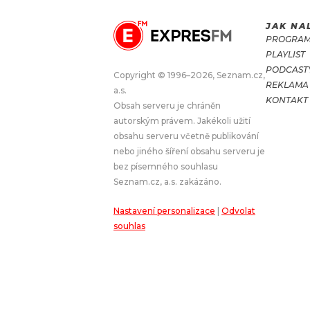
JAK NA
JAK NALADIT
PROGRA
PLAYLIST
RÁDIO
PODCAST
Copyright © 1996–2026, Seznam.cz,
REKLAMA
a.s.
APLIKACE
PLAYLIST
KONTAKT
Obsah serveru je chráněn
PROGRAM
JAK NALADI
autorským právem. Jakékoli užití
obsahu serveru včetně publikování
SOUTĚŽE
nebo jiného šíření obsahu serveru je
bez písemného souhlasu
Seznam.cz, a.s. zakázáno.
Nastavení personalizace
|
Odvolat
souhlas