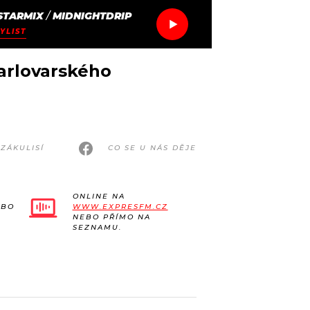
STARMIX
/
MIDNIGHTDRIP
YLIST
karlovarského
ZÁKULISÍ
CO SE U NÁS DĚJE
ONLINE NA
EBO
WWW.EXPRESFM.CZ
NEBO PŘÍMO NA
SEZNAMU.