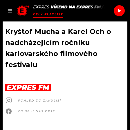
EXPRES
VÍKEND NA EXPRES FM
/
ROMAN HO
JAK
ČLÁNKY
PODCASTY
SEZNAM.CZ
CELÝ PLAYLIST
NALADIT
Kryštof Mucha a Karel Och o
nadcházejícím ročníku
DOMŮ
karlovarského filmového
festivalu
ČLÁNKY
AKTUÁLNĚ
PODCASTY
EXPRES FM
HUDBA
JAK NALADIT
POHLED DO ZÁKULISÍ
ROZHOVORY
RÁDIO
CO SE U NÁS DĚJE
#NEBUDUDOMA
APLIKACE
SOUTĚŽE