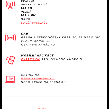
90.3 FM
KALENDÁŘ
PROGRAM
PRAHA A OKOLÍ
103 FM
PLZEŇ
KVÍZY
PLAYLIST
102.4 FM
BRNO
DALŠÍ VYSÍLAČE
VIP
JAK NALADIT
DAB
TRENDY
PRAHA A STŘEDOČESKÝ KRAJ: 7C, 7A NEBO 10D
PLZEŇ: KANÁL 6D
OSTRAVA: KANÁL 7D
KULTURA
MOBILNÍ APLIKACE
EXPRES FM
PRO IOS NEBO ANDROID.
MIX
OSTATNÍ
ONLINE NA
WWW.EXPRESFM.CZ
NEBO PŘÍMO NA SEZNAMU.